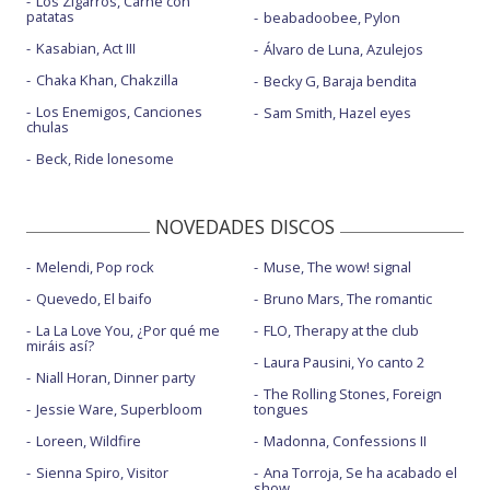
Los Zigarros, Carne con
patatas
beabadoobee, Pylon
Kasabian, Act III
Álvaro de Luna, Azulejos
Chaka Khan, Chakzilla
Becky G, Baraja bendita
Los Enemigos, Canciones
Sam Smith, Hazel eyes
chulas
Beck, Ride lonesome
NOVEDADES DISCOS
Melendi, Pop rock
Muse, The wow! signal
Quevedo, El baifo
Bruno Mars, The romantic
La La Love You, ¿Por qué me
FLO, Therapy at the club
miráis así?
Laura Pausini, Yo canto 2
Niall Horan, Dinner party
The Rolling Stones, Foreign
Jessie Ware, Superbloom
tongues
Loreen, Wildfire
Madonna, Confessions II
Sienna Spiro, Visitor
Ana Torroja, Se ha acabado el
show