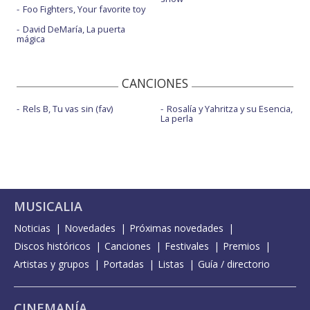
Foo Fighters, Your favorite toy
David DeMaría, La puerta
mágica
CANCIONES
Rels B, Tu vas sin (fav)
Rosalía y Yahritza y su Esencia,
La perla
MUSICALIA
Noticias
Novedades
Próximas novedades
Discos históricos
Canciones
Festivales
Premios
Artistas y grupos
Portadas
Listas
Guía / directorio
CINEMANÍA