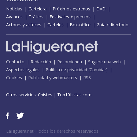
Noticias
Cartelera
Próximos estrenos
DVD
Avances
Tráilers
Festivales + premios
Actores y actrices
Carteles
Box-office
Guía / directorio
Contacto
Redacción
Recomienda
Sugiere una web
Aspectos legales
Política de privacidad
(
Cambiar
)
Cookies
Publicidad y webmasters
RSS
Otros servicios:
Chistes
|
Top10Listas.com
LaHiguera.net. Todos los derechos reservados