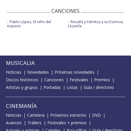
CANCIONES
Pablo López, El niño del
Rosalía y Yahritza y su Esencia,
espacio
La perla
MUSICALIA
Noticias
Novedades
Próximas novedades
Discos históricos
Canciones
Festivales
Premios
Artistas y grupos
Portadas
Listas
Guía / directorio
CINEMANÍA
Noticias
Cartelera
Próximos estrenos
DVD
Avances
Tráilers
Festivales + premios
Actores y actrices
Carteles
Box-office
Guía / directorio