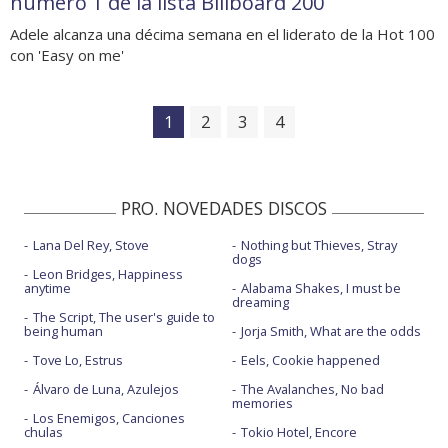
número 1 de la lista Billboard 200
Adele alcanza una décima semana en el liderato de la Hot 100
con 'Easy on me'
1
2
3
4
PRO. NOVEDADES DISCOS
Lana Del Rey, Stove
Nothing but Thieves, Stray
dogs
Leon Bridges, Happiness
anytime
Alabama Shakes, I must be
dreaming
The Script, The user's guide to
being human
Jorja Smith, What are the odds
Tove Lo, Estrus
Eels, Cookie happened
Álvaro de Luna, Azulejos
The Avalanches, No bad
memories
Los Enemigos, Canciones
chulas
Tokio Hotel, Encore