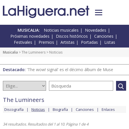
MUSICALIA:
Noticias musicales
Novedades
Próximas novedades
Discos históricos
Canciones
Festivales
Premios
Artistas
Portadas
Listas
Musicalia
>
The Lumineers
> Noticias
Destacado:
'The wow! signal' es el décimo álbum de Muse
The Lumineers
Discografía
Noticias
Biografía
Canciones
Enlaces
34 resultados. Resultados del 1 al 10. Página 1 de 4