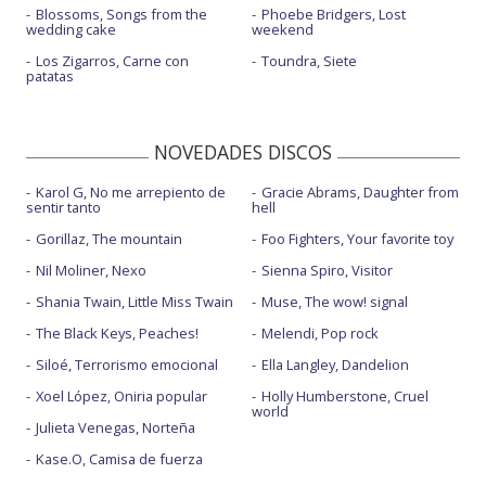
Blossoms, Songs from the
Phoebe Bridgers, Lost
wedding cake
weekend
Los Zigarros, Carne con
Toundra, Siete
patatas
NOVEDADES DISCOS
Karol G, No me arrepiento de
Gracie Abrams, Daughter from
sentir tanto
hell
Gorillaz, The mountain
Foo Fighters, Your favorite toy
Nil Moliner, Nexo
Sienna Spiro, Visitor
Shania Twain, Little Miss Twain
Muse, The wow! signal
The Black Keys, Peaches!
Melendi, Pop rock
Siloé, Terrorismo emocional
Ella Langley, Dandelion
Xoel López, Oniria popular
Holly Humberstone, Cruel
world
Julieta Venegas, Norteña
Kase.O, Camisa de fuerza