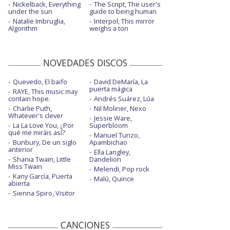
Nickelback, Everything
The Script, The user's
under the sun
guide to being human
Natalie Imbruglia,
Interpol, This mirror
Algorithm
weighs a ton
NOVEDADES DISCOS
Quevedo, El baifo
David DeMaría, La
puerta mágica
RAYE, This music may
contain hope.
Andrés Suárez, Lúa
Charlie Puth,
Nil Moliner, Nexo
Whatever's clever
Jessie Ware,
La La Love You, ¿Por
Superbloom
qué me miráis así?
Manuel Turizo,
Bunbury, De un siglo
Apambichao
anterior
Ella Langley,
Shania Twain, Little
Dandelion
Miss Twain
Melendi, Pop rock
Kany García, Puerta
Malú, Quince
abierta
Sienna Spiro, Visitor
CANCIONES