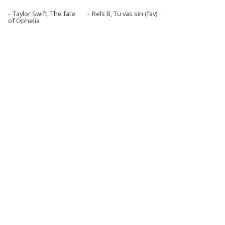
Taylor Swift, The fate
Rels B, Tu vas sin (fav)
of Ophelia