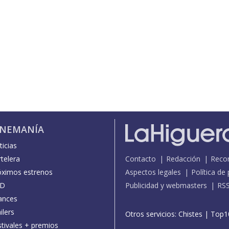
INEMANÍA
icias
telera
Contacto
Redacción
Reco
óximos estrenos
Aspectos legales
Política de
D
Publicidad y webmasters
RS
ances
ilers
Otros servicios:
Chistes
|
Top1
stivales + premios