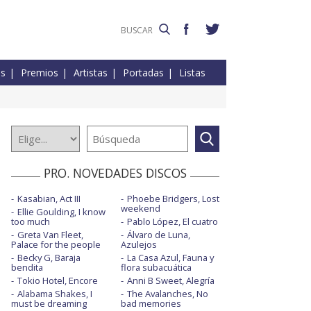
es
Premios
Artistas
Portadas
Listas
PRO. NOVEDADES DISCOS
Kasabian, Act III
Phoebe Bridgers, Lost
weekend
Ellie Goulding, I know
too much
Pablo López, El cuatro
Greta Van Fleet,
Álvaro de Luna,
Palace for the people
Azulejos
Becky G, Baraja
La Casa Azul, Fauna y
bendita
flora subacuática
Tokio Hotel, Encore
Anni B Sweet, Alegría
Alabama Shakes, I
The Avalanches, No
must be dreaming
bad memories