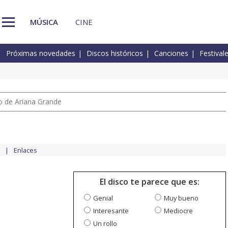
MÚSICA
CINE
Próximas novedades
Discos históricos
Canciones
Festival
io de Ariana Grande
Enlaces
El disco te parece que es:
Genial
Muy bueno
Interesante
Mediocre
Un rollo