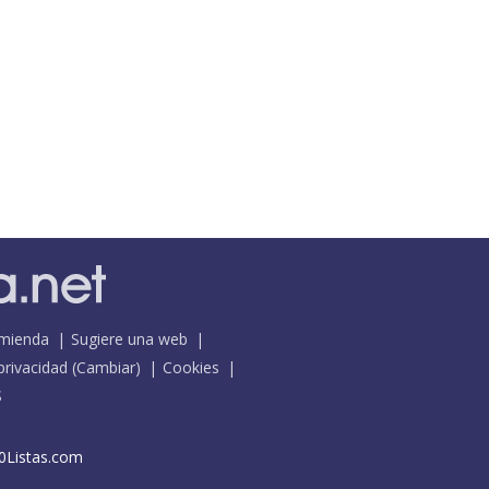
mienda
Sugiere una web
 privacidad
(
Cambiar
)
Cookies
S
0Listas.com