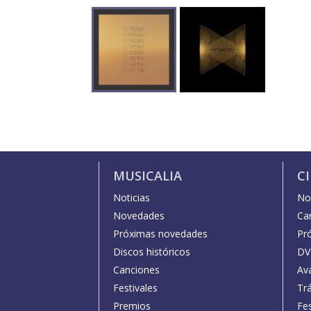
MUSICALIA
C
Noticias
Not
Novedades
Car
Próximas novedades
Pr
Discos históricos
DV
Canciones
Av
Festivales
Trá
Premios
Fe