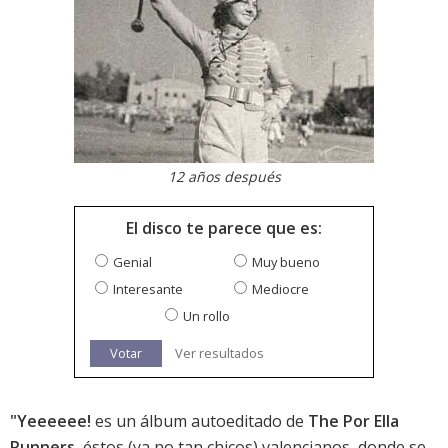
12 años después
El disco te parece que es:
Genial
Muy bueno
Interesante
Mediocre
Un rollo
Votar
Ver resultados
"Yeeeeee!
es un álbum autoeditado de
The Por Ella
Runners
, éstos (ya no tan chicos) valencianos, donde se