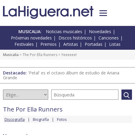
MUSICALIA:
Noticias musicales
Novedades
Próximas novedades
Discos históricos
Canciones
Festivales
Premios
Artistas
Portadas
Listas
Musicalia
>
The Por Ella Runners
> Yeeeeee!
Destacado:
'Petal' es el octavo álbum de estudio de Ariana
Grande
The Por Ella Runners
Discografía
Biografía
Fotos