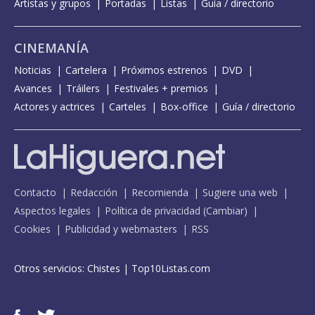
Artistas y grupos
Portadas
Listas
Guía / directorio
CINEMANÍA
Noticias
Cartelera
Próximos estrenos
DVD
Avances
Tráilers
Festivales + premios
Actores y actrices
Carteles
Box-office
Guía / directorio
Contacto
Redacción
Recomienda
Sugiere una web
Aspectos legales
Política de privacidad
(
Cambiar
)
Cookies
Publicidad y webmasters
RSS
Otros servicios:
Chistes
|
Top10Listas.com