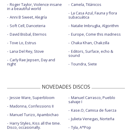
Roger Taylor, Violence insane
Camela, Titánicos
in a beautiful world
La Casa Azul, Fauna y flora
Anni B Sweet, Alegría
subacuática
Soft Cell, Danceteria
Natalie Imbruglia, Algorithm
David Bisbal, Eternos
Europe, Come this madness
Tove Lo, Estrus
Chaka Khan, Chakzilla
Lana Del Rey, Stove
Editors, Surface, echo &
sound
Carly Rae Jepsen, Day and
night
Toundra, Siete
NOVEDADES DISCOS
Jessie Ware, Superbloom
Manuel Carrasco, Pueblo
salvaje I
Madonna, Confessions II
Kase.O, Camisa de fuerza
Manuel Turizo, Apambichao
Julieta Venegas, Norteña
Harry Styles, Kiss all the time.
Disco, occasionally.
Tyla, A*Pop