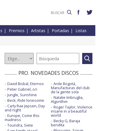
es
Premios
Artistas
Portadas
Listas
PRO. NOVEDADES DISCOS
David Bisbal, Eternos
Arde Bogotá,
Manufacturas del club
Peter Gabriel, o/i
de la gente sola
Jungle, Sunshine
Natalie Imbruglia,
Beck, Ride lonesome
Algorithm
Carly Rae Jepsen, Day
Roger Taylor, Violence
and night
insane in a beautiful
world
Europe, Come this
madness
Becky G, Baraja
bendita
Toundra, Siete
Blossoms, Songs
Sam Smith, Hazel