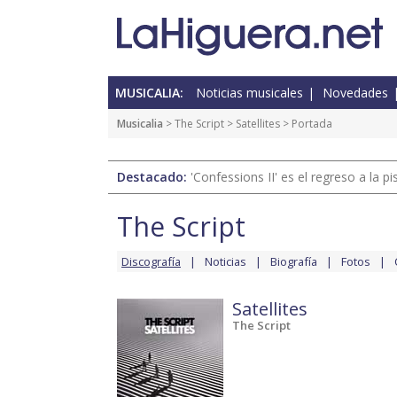
MUSICALIA:
Noticias musicales
Novedades
Musicalia
>
The Script
>
Satellites
> Portada
Destacado:
'Confessions II' es el regreso a la 
The Script
Discografía
Noticias
Biografía
Fotos
Satellites
The Script