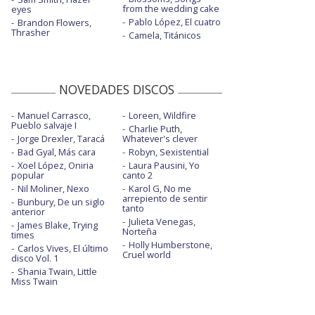
from the wedding cake
eyes
Pablo López, El cuatro
Brandon Flowers,
Thrasher
Camela, Titánicos
NOVEDADES DISCOS
Manuel Carrasco,
Loreen, Wildfire
Pueblo salvaje I
Charlie Puth,
Jorge Drexler, Taracá
Whatever's clever
Bad Gyal, Más cara
Robyn, Sexistential
Xoel López, Oniria
Laura Pausini, Yo
popular
canto 2
Nil Moliner, Nexo
Karol G, No me
arrepiento de sentir
Bunbury, De un siglo
tanto
anterior
Julieta Venegas,
James Blake, Trying
Norteña
times
Holly Humberstone,
Carlos Vives, El último
Cruel world
disco Vol. 1
Shania Twain, Little
Miss Twain