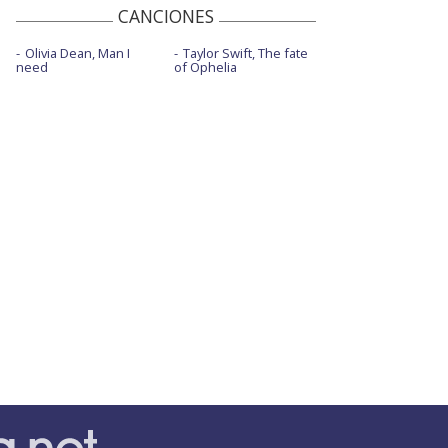
CANCIONES
Olivia Dean, Man I
Taylor Swift, The fate
need
of Ophelia