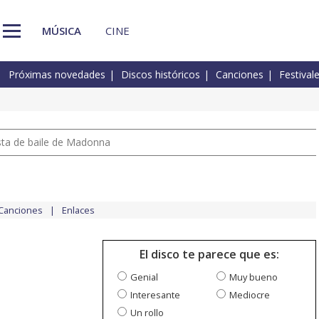
MÚSICA
CINE
Próximas novedades
Discos históricos
Canciones
Festival
pista de baile de Madonna
Canciones
Enlaces
El disco te parece que es:
Genial
Muy bueno
Interesante
Mediocre
Un rollo