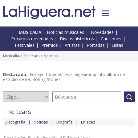
MUSICALIA:
Noticias musicales
Novedades
Próximas novedades
Discos históricos
Canciones
Festivales
Premios
Artistas
Portadas
Listas
Musicalia
>
The tears
> Noticias
Destacado:
'Foreign tongues' es el vigesimoquinto álbum de
estudio de los Rolling Stones
The tears
Discografía
Noticias
Biografía
Enlaces
5 resultados. Resultados del 1 al 5. Página 1 de 1