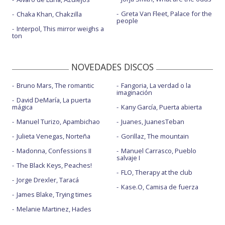
Greta Van Fleet, Palace for the
Chaka Khan, Chakzilla
people
Interpol, This mirror weighs a
ton
NOVEDADES DISCOS
Bruno Mars, The romantic
Fangoria, La verdad o la
imaginación
David DeMaría, La puerta
mágica
Kany García, Puerta abierta
Manuel Turizo, Apambichao
Juanes, JuanesTeban
Julieta Venegas, Norteña
Gorillaz, The mountain
Madonna, Confessions II
Manuel Carrasco, Pueblo
salvaje I
The Black Keys, Peaches!
FLO, Therapy at the club
Jorge Drexler, Taracá
Kase.O, Camisa de fuerza
James Blake, Trying times
Melanie Martinez, Hades