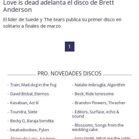
Love is dead adelanta el disco de Brett
Anderson
El líder de Suede y The tears publica su primer disco en
solitario a finales de marzo
1
PRO. NOVEDADES DISCOS
Train, Mad dog in the fog
Natalie Imbruglia, Algorithm
David Bisbal, Eternos
Beck, Ride lonesome
Kasabian, Act III
Brandon Flowers, Thrasher
Toundra, Siete
Editors, Surface, echo &
sound
Becky G, Baraja bendita
Blossoms, Songs from the
wedding cake
beabadoobee, Pylon
Jorja Smith, What are the odds
Álvaro de Luna, Azulejos