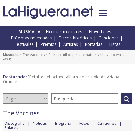
MUSICALIA:
Noticias musicales
Novedades
Próximas novedades
Discos históricos
Canciones
Festivales
Premios
Artistas
Portadas
Listas
Musicalia
>
The Vaccines
>
Pick-up full of pink carnations
> Love to walk
away
Destacado:
'Petal' es el octavo álbum de estudio de Ariana
Grande
The Vaccines
Discografía
Noticias
Biografía
Fotos
Canciones
Enlaces