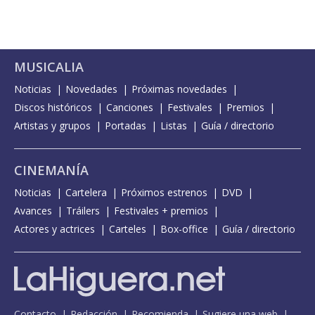
MUSICALIA
Noticias
Novedades
Próximas novedades
Discos históricos
Canciones
Festivales
Premios
Artistas y grupos
Portadas
Listas
Guía / directorio
CINEMANÍA
Noticias
Cartelera
Próximos estrenos
DVD
Avances
Tráilers
Festivales + premios
Actores y actrices
Carteles
Box-office
Guía / directorio
Contacto
Redacción
Recomienda
Sugiere una web