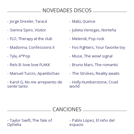
NOVEDADES DISCOS
Jorge Drexler, Taracá
Malú, Quince
Sienna Spiro, Visitor
Julieta Venegas, Norteña
FLO, Therapy at the club
Melendi, Pop rock
Madonna, Confessions II
Foo Fighters, Your favorite toy
Tyla, A*Pop
Muse, The wow! signal
Rels B: love love FLAKK
Bruno Mars, The romantic
Manuel Turizo, Apambichao
The Strokes, Reality awaits
Karol G, No me arrepiento de
Holly Humberstone, Cruel
sentir tanto
world
CANCIONES
Taylor Swift, The fate of
Pablo López, El niño del
Ophelia
espacio