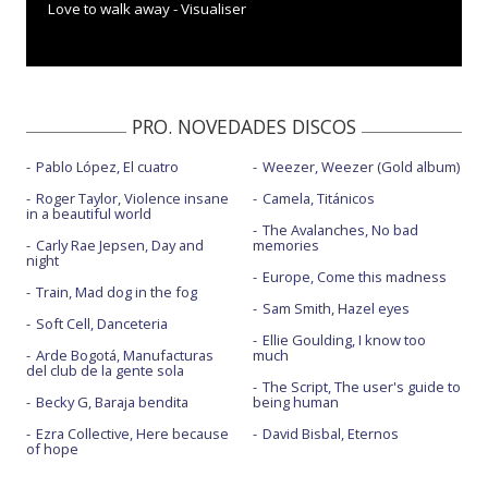
Love to walk away - Visualiser
PRO. NOVEDADES DISCOS
Pablo López, El cuatro
Weezer, Weezer (Gold album)
Roger Taylor, Violence insane
Camela, Titánicos
in a beautiful world
The Avalanches, No bad
Carly Rae Jepsen, Day and
memories
night
Europe, Come this madness
Train, Mad dog in the fog
Sam Smith, Hazel eyes
Soft Cell, Danceteria
Ellie Goulding, I know too
Arde Bogotá, Manufacturas
much
del club de la gente sola
The Script, The user's guide to
Becky G, Baraja bendita
being human
Ezra Collective, Here because
David Bisbal, Eternos
of hope