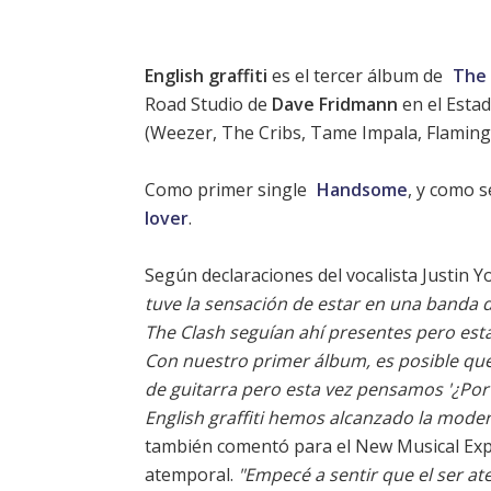
English graffiti
es el tercer álbum de
The 
Road Studio de
Dave Fridmann
en el Esta
(
Weezer
, The Cribs,
Tame Impala
,
Flaming
Como primer single
Handsome
, y como s
lover
.
Según declaraciones del vocalista Justin 
tuve la sensación de estar en una banda d
The Clash seguían ahí presentes pero esta
Con nuestro primer álbum, es posible qu
de guitarra pero esta vez pensamos '¿Por 
English graffiti hemos alcanzado la moder
también comentó para el New Musical Expr
atemporal.
"Empecé a sentir que el ser a