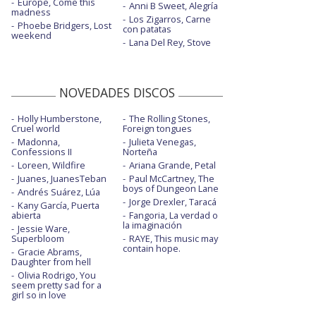
Europe, Come this
Anni B Sweet, Alegría
madness
Los Zigarros, Carne
Phoebe Bridgers, Lost
con patatas
weekend
Lana Del Rey, Stove
NOVEDADES DISCOS
Holly Humberstone,
The Rolling Stones,
Cruel world
Foreign tongues
Madonna,
Julieta Venegas,
Confessions II
Norteña
Loreen, Wildfire
Ariana Grande, Petal
Juanes, JuanesTeban
Paul McCartney, The
boys of Dungeon Lane
Andrés Suárez, Lúa
Jorge Drexler, Taracá
Kany García, Puerta
abierta
Fangoria, La verdad o
la imaginación
Jessie Ware,
Superbloom
RAYE, This music may
contain hope.
Gracie Abrams,
Daughter from hell
Olivia Rodrigo, You
seem pretty sad for a
girl so in love