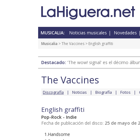
MUSICALIA:
Noticias musicales
Novedades
Musicalia
>
The Vaccines
> English graffiti
Destacado:
'The wow! signal' es el décimo álb
The Vaccines
Discografía
Noticias
Biografía
Fotos
English graffiti
Pop-Rock - Indie
Fecha de publicación del disco:
25 de mayo de 
1.Handsome