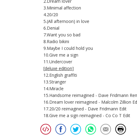
2.Dream lover
3.Minimal affection
4.20/20
5.(All afternoon) in love
6.Denial
7.Want you so bad
8.Radio bikini
9.Maybe I could hold you
10.Give me a sign
11.Undercover
[
deluxe edition
]
12.English graffiti
13.Stranger
14.Miracle
15.Handsome reimagined - Dave Fridmann Re
16.Dream lover reimagined - Malcolm Zillion Ed
17.20/20 reimagined - Dave Fridmann Edit
18.Give me a sign reimagined - Co Co T Edit