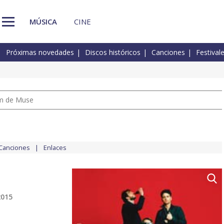
MÚSICA
CINE
Próximas novedades
Discos históricos
Canciones
Festival
um de Muse
Canciones
Enlaces
2015