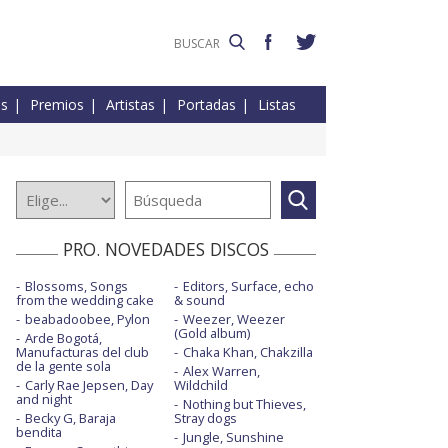
es
Premios
Artistas
Portadas
Listas
PRO. NOVEDADES DISCOS
Blossoms, Songs
Editors, Surface, echo
from the wedding cake
& sound
beabadoobee, Pylon
Weezer, Weezer
(Gold album)
Arde Bogotá,
Manufacturas del club
Chaka Khan, Chakzilla
de la gente sola
Alex Warren,
Carly Rae Jepsen, Day
Wildchild
and night
Nothing but Thieves,
Becky G, Baraja
Stray dogs
bendita
Jungle, Sunshine