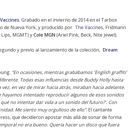
Vaccines
. Grabado en el invierno de 2014 en el Tarbox
do de Nueva York, y producido por
The Vaccines
, Fridmann
 Lips
,
MGMT
) y
Cole MGN
(Ariel Pink,
Beck
, Nite Jewel).
egundo y previo al lanzamiento de la colección,
Dream
Young:
"En ocasiones, mientras grabábamos 'English graffiti'
iferente. Todas esas influencias desde Buddy Holly hasta
 vez, en vez de mirar hacia atrás, miraban hacia adelante.
e hayamos intentado reproducir algunos de esos sonidos
qué no intentar dar vida a un sonido del futuro?'. Con
nidad. Me siento muy orgulloso de ello"
. El cantante
ess, que decidieron apostar más allá de sonar de forma
temporal no era bueno. Quería hacer un disco que fuera