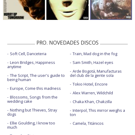
PRO. NOVEDADES DISCOS
Soft Cell, Danceteria
Train, Mad dog in the fog
Leon Bridges, Happiness
Sam Smith, Hazel eyes
anytime
Arde Bogotá, Manufacturas
The Script, The user's guide to
del club de la gente sola
being human
Tokio Hotel, Encore
Europe, Come this madness
Alex Warren, Wildchild
Blossoms, Songs from the
wedding cake
Chaka Khan, Chakzilla
Nothing but Thieves, Stray
Interpol, This mirror weighs a
dogs
ton
Ellie Goulding, I know too
Camela, Titánicos
much