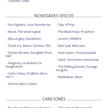
Toundra, Siete
NOVEDADES DISCOS
Foo Fighters, Your favorite toy
Tyla, A*Pop
Muse, The wow! signal
The Black Keys, Peaches!
Ella Langley, Dandelion
Loreen, Wildfire
Charli xcx, Music, fashion, film
Bad Gyal, Más cara
Gracie Abrams, Daughter from
Xoel López, Oniria popular
hell
Siloé, Terrorismo emocional
Fangoria, La verdad o la
imaginación
The Rolling Stones, Foreign
tongues
Carlos Vives, El último disco
Vol. 1
Nil Moliner, Nexo
Sienna Spiro, Visitor
CANCIONES
Rosalía y Yahritza y su Esencia,
Olivia Dean, Man I need