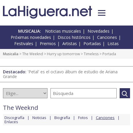
MUSICALIA:
Noticias musicales
Novedades
Próximas novedades
Discos históricos
Canciones
Festivales
Premios
Artistas
Portadas
Listas
Musicalia
>
The Weeknd
>
Hurry up tomorrow
>
Timeless
> Portada
Destacado:
'Petal' es el octavo álbum de estudio de Ariana
Grande
The Weeknd
Discografía
Noticias
Biografía
Fotos
Canciones
Enlaces