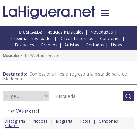
MUSICALIA:
Noticias musicales
Novedades
Próximas novedades
Discos históricos
Canciones
Festivales
Premios
Artistas
Portadas
Listas
Musicalia
>
The Weeknd
> Enlaces
Destacado:
'Confessions II' es el regreso a la pista de baile de
Madonna
The Weeknd
Discografía
Noticias
Biografía
Fotos
Canciones
Enlaces