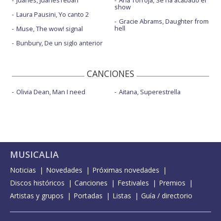
Juanes, JuanesTeban
Ana Torroja, Se ha acabado el
show
Laura Pausini, Yo canto 2
Gracie Abrams, Daughter from
hell
Muse, The wow! signal
Bunbury, De un siglo anterior
CANCIONES
Olivia Dean, Man I need
Aitana, Superestrella
MUSICALIA
Noticias
Novedades
Próximas novedades
Discos históricos
Canciones
Festivales
Premios
Artistas y grupos
Portadas
Listas
Guía / directorio