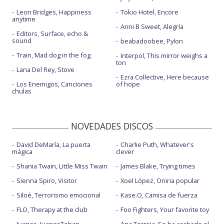
Leon Bridges, Happiness
Tokio Hotel, Encore
anytime
Anni B Sweet, Alegría
Editors, Surface, echo &
sound
beabadoobee, Pylon
Train, Mad dog in the fog
Interpol, This mirror weighs a
ton
Lana Del Rey, Stove
Ezra Collective, Here because
Los Enemigos, Canciones
of hope
chulas
NOVEDADES DISCOS
David DeMaría, La puerta
Charlie Puth, Whatever's
mágica
clever
Shania Twain, Little Miss Twain
James Blake, Trying times
Sienna Spiro, Visitor
Xoel López, Oniria popular
Siloé, Terrorismo emocional
Kase.O, Camisa de fuerza
FLO, Therapy at the club
Foo Fighters, Your favorite toy