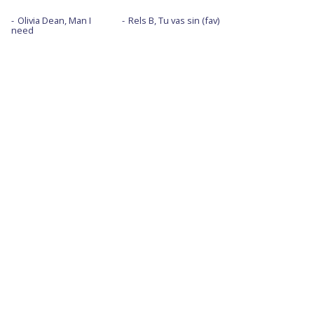
Olivia Dean, Man I
Rels B, Tu vas sin (fav)
need