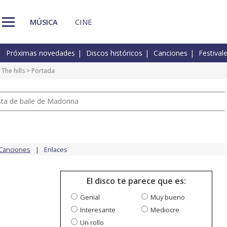
MÚSICA
CINE
Próximas novedades
Discos históricos
Canciones
Festival
>
The hills
> Portada
pista de baile de Madonna
Canciones
Enlaces
El disco te parece que es:
Genial
Muy bueno
Interesante
Mediocre
Un rollo