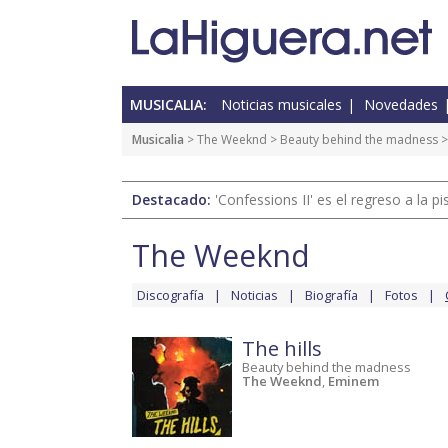
MUSICALIA:
Noticias musicales
Novedades
Musicalia
>
The Weeknd
>
Beauty behind the madness
Destacado:
'Confessions II' es el regreso a la 
The Weeknd
Discografía
Noticias
Biografía
Fotos
The hills
Beauty behind the madness
The Weeknd
,
Eminem