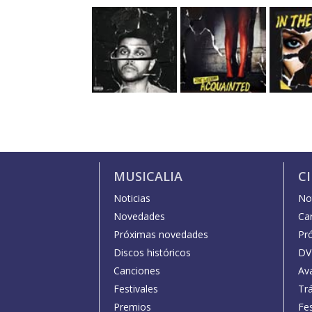
MUSICALIA
C
Noticias
Not
Novedades
Car
Próximas novedades
Pr
Discos históricos
DV
Canciones
Av
Festivales
Trá
Premios
Fe