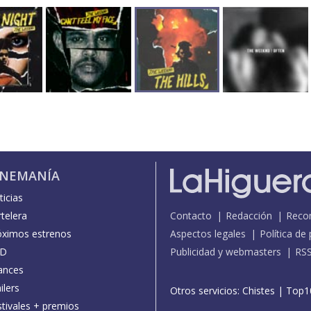
INEMANÍA
icias
telera
Contacto
Redacción
Reco
óximos estrenos
Aspectos legales
Política de
D
Publicidad y webmasters
RS
ances
ilers
Otros servicios:
Chistes
|
Top1
stivales + premios