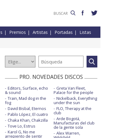
es
Premios
Artistas
Portadas
Listas
PRO. NOVEDADES DISCOS
Editors, Surface, echo
Greta Van Fleet,
& sound
Palace for the people
Train, Mad dog in the
Nickelback, Everything
fog
under the sun
David Bisbal, Eternos
FLO, Therapy at the
club
Pablo López, El cuatro
Arde Bogotá,
Chaka Khan, Chakzilla
Manufacturas del club
Tove Lo, Estrus
de la gente sola
Karol G, No me
Alex Warren,
arrepiento de sentir
Wildchild