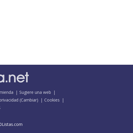
mienda
Sugiere una web
 privacidad
(
Cambiar
)
Cookies
S
0Listas.com