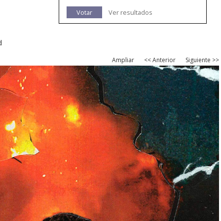
Votar
Ver resultados
d
Ampliar
<< Anterior
Siguiente >>