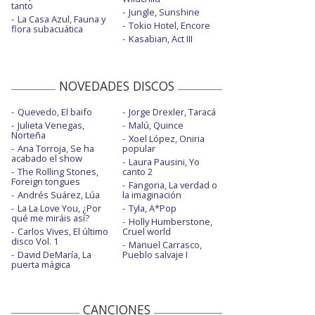
tanto
Jungle, Sunshine
La Casa Azul, Fauna y
Tokio Hotel, Encore
flora subacuática
Kasabian, Act III
NOVEDADES DISCOS
Quevedo, El baifo
Jorge Drexler, Taracá
Julieta Venegas,
Malú, Quince
Norteña
Xoel López, Oniria
Ana Torroja, Se ha
popular
acabado el show
Laura Pausini, Yo
The Rolling Stones,
canto 2
Foreign tongues
Fangoria, La verdad o
Andrés Suárez, Lúa
la imaginación
La La Love You, ¿Por
Tyla, A*Pop
qué me miráis así?
Holly Humberstone,
Carlos Vives, El último
Cruel world
disco Vol. 1
Manuel Carrasco,
David DeMaría, La
Pueblo salvaje I
puerta mágica
CANCIONES