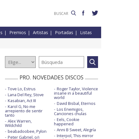
es
Premios
Artistas
Portadas
Listas
PRO. NOVEDADES DISCOS
Tove Lo, Estrus
Roger Taylor, Violence
insane in a beautiful
Lana Del Rey, Stove
world
Kasabian, Act III
David Bisbal, Eternos
Karol G, No me
Los Enemigos,
arrepiento de sentir
Canciones chulas
tanto
Eels, Cookie
Alex Warren,
happened
Wildchild
Anni B Sweet, Alegría
beabadoobee, Pylon
Interpol, This mirror
Peter Gabriel, o/i