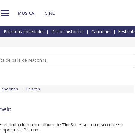
MÚSICA
CINE
Próximas novedades
Discos históricos
Canciones
Festival
pista de baile de Madonna
Canciones
Enlaces
pelo
el título del quinto álbum de Tini Stoessel, un disco que se
 apertura, Pa, una...