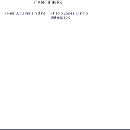
CANCIONES
Rels B, Tu vas sin (fav)
Pablo López, El niño
del espacio