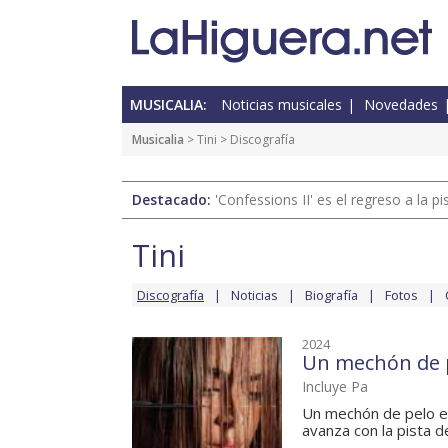
MUSICALIA:
Noticias musicales
Novedades
Musicalia
>
Tini
> Discografía
Destacado:
'Confessions II' es el regreso a la 
Tini
Discografía
Noticias
Biografía
Fotos
2024
Un mechón de 
Incluye Pa
Un mechón de pelo es 
avanza con la pista de