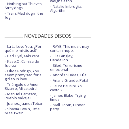
weighs a ton
Nothing but Thieves,
Natalie Imbruglia,
Stray dogs
Algorithm
Train, Mad dog in the
fog
NOVEDADES DISCOS
La La Love You, ¿Por
RAYE, This music may
qué me miráis así?
contain hope.
Bad Gyal, Más cara
Ella Langley,
Dandelion
Kase.O, Camisa de
fuerza
Siloé, Terrorismo
emocional
Olivia Rodrigo, You
seem pretty sad for a
Andrés Suárez, Lúa
girl so in love
Ariana Grande, Petal
Triángulo de Amor
Laura Pausini, Yo
Bizarro, Mi catedral
canto 2
Manuel Carrasco,
James Blake, Trying
Pueblo salvaje I
times
Juanes, JuanesTeban
Niall Horan, Dinner
Shania Twain, Little
party
Miss Twain