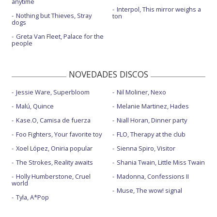
anytime
Interpol, This mirror weighs a
Nothing but Thieves, Stray
ton
dogs
Greta Van Fleet, Palace for the
people
NOVEDADES DISCOS
Jessie Ware, Superbloom
Nil Moliner, Nexo
Malú, Quince
Melanie Martinez, Hades
Kase.O, Camisa de fuerza
Niall Horan, Dinner party
Foo Fighters, Your favorite toy
FLO, Therapy at the club
Xoel López, Oniria popular
Sienna Spiro, Visitor
The Strokes, Reality awaits
Shania Twain, Little Miss Twain
Holly Humberstone, Cruel
Madonna, Confessions II
world
Muse, The wow! signal
Tyla, A*Pop