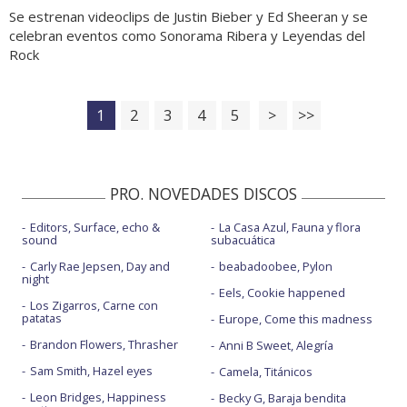
Se estrenan videoclips de Justin Bieber y Ed Sheeran y se
celebran eventos como Sonorama Ribera y Leyendas del
Rock
1
2
3
4
5
>
>>
PRO. NOVEDADES DISCOS
Editors, Surface, echo &
La Casa Azul, Fauna y flora
sound
subacuática
Carly Rae Jepsen, Day and
beabadoobee, Pylon
night
Eels, Cookie happened
Los Zigarros, Carne con
patatas
Europe, Come this madness
Brandon Flowers, Thrasher
Anni B Sweet, Alegría
Sam Smith, Hazel eyes
Camela, Titánicos
Leon Bridges, Happiness
Becky G, Baraja bendita