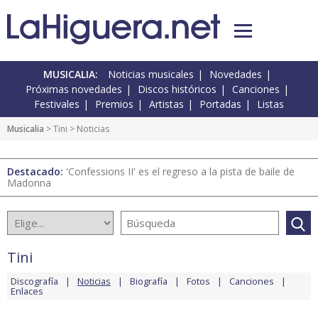
MUSICALIA:
Noticias musicales
Novedades
Próximas novedades
Discos históricos
Canciones
Festivales
Premios
Artistas
Portadas
Listas
Musicalia
>
Tini
> Noticias
Destacado:
'Confessions II' es el regreso a la pista de baile de
Madonna
Tini
Discografía
Noticias
Biografía
Fotos
Canciones
Enlaces