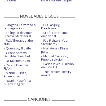
the odds
Palace for the people
NOVEDADES DISCOS
Fangoria, La verdad o
Ella Langley,
la imaginación
Dandelion
Triángulo de Amor
Siloé, Terrorismo
Bizarro, Mi catedral
emocional
FLO, Therapy at the
Foo Fighters, Your
club
favorite toy
Quevedo, El baifo
Niall Horan, Dinner
party
Gracie Abrams,
Daughter from hell
Manuel Carrasco,
Pueblo salvaje I
Nil Moliner, Nexo
Carlos Vives, El último
Rels B: love love
disco Vol. 1
FLAKK
The Strokes, Reality
Manuel Turizo,
awaits
Apambichao
David DeMaría, La
puerta mágica
CANCIONES