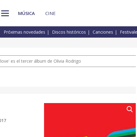
MÚSICA
CINE
Próximas novedades
Discos históricos
Canciones
Festival
 love' es el tercer álbum de Olivia Rodrigo
017