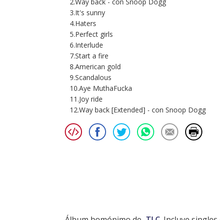
2.Way back - con Snoop Dogg
3.It's sunny
4.Haters
5.Perfect girls
6.Interlude
7.Start a fire
8.American gold
9.Scandalous
10.Aye MuthaFucka
11.Joy ride
12.Way back [Extended] - con Snoop Dogg
Álbum homónimo de
TLC
. Incluye single