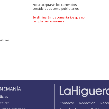
No se aceptarán los contenidos
considerados como publicitarios
Se eliminarán los comentarios que no
cumplan estas normas
<i> <u>
INEMANÍA
icias
telera
Contacto
Redacción
Reco