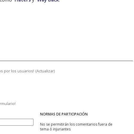
s por los usuarios!
(
Actualizar
)
ormulario!
NORMAS DE PARTICIPACIÓN
No se permitirán los comentarios fuera de
tema ó injuriantes