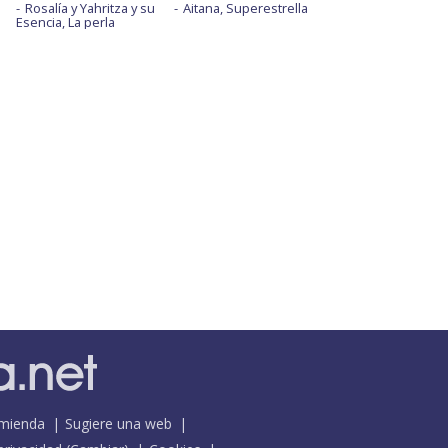
Rosalía y Yahritza y su
Aitana, Superestrella
Esencia, La perla
mienda
Sugiere una web