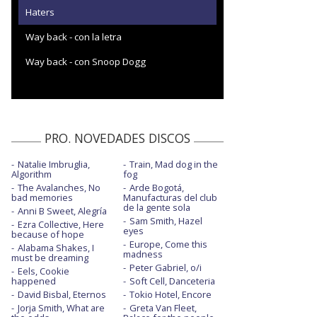
Haters
Way back - con la letra
Way back - con Snoop Dogg
PRO. NOVEDADES DISCOS
Natalie Imbruglia,
Train, Mad dog in the
Algorithm
fog
The Avalanches, No
Arde Bogotá,
bad memories
Manufacturas del club
de la gente sola
Anni B Sweet, Alegría
Sam Smith, Hazel
Ezra Collective, Here
eyes
because of hope
Europe, Come this
Alabama Shakes, I
madness
must be dreaming
Peter Gabriel, o/i
Eels, Cookie
happened
Soft Cell, Danceteria
David Bisbal, Eternos
Tokio Hotel, Encore
Jorja Smith, What are
Greta Van Fleet,