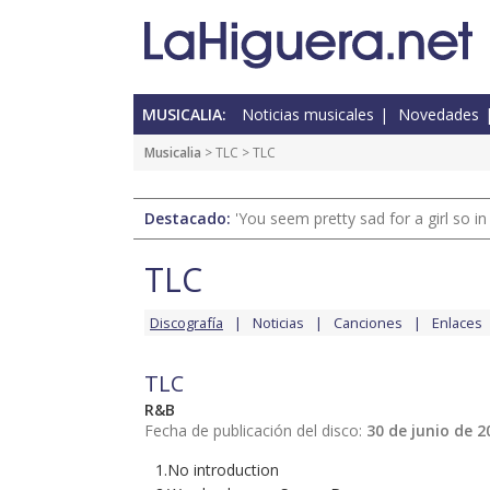
MUSICALIA:
Noticias musicales
Novedades
Musicalia
>
TLC
> TLC
Destacado:
'You seem pretty sad for a girl so in
TLC
Discografía
Noticias
Canciones
Enlaces
TLC
R&B
Fecha de publicación del disco:
30 de junio de 2
1.No introduction