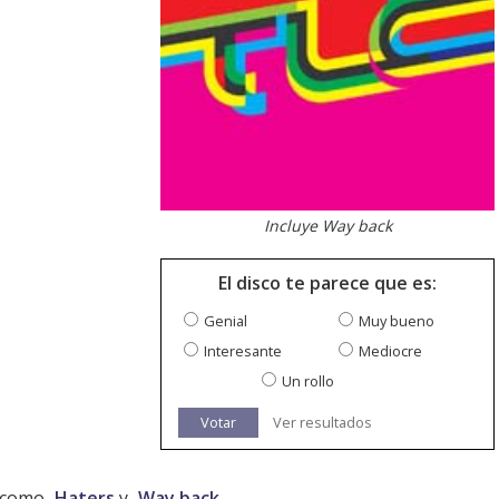
Incluye Way back
El disco te parece que es:
Genial
Muy bueno
Interesante
Mediocre
Un rollo
Votar
Ver resultados
s como
Haters
y
Way back
.