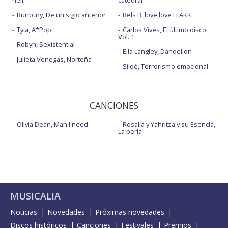
hell
catedral
Bunbury, De un siglo anterior
Rels B: love love FLAKK
Tyla, A*Pop
Carlos Vives, El último disco
Vol. 1
Robyn, Sexistential
Ella Langley, Dandelion
Julieta Venegas, Norteña
Siloé, Terrorismo emocional
CANCIONES
Olivia Dean, Man I need
Rosalía y Yahritza y su Esencia,
La perla
MUSICALIA
Noticias
Novedades
Próximas novedades
Discos históricos
Canciones
Festivales
Premios