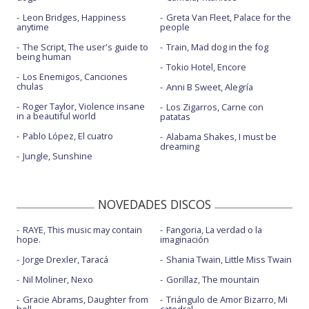
Leon Bridges, Happiness
Greta Van Fleet, Palace for the
anytime
people
The Script, The user's guide to
Train, Mad dog in the fog
being human
Tokio Hotel, Encore
Los Enemigos, Canciones
chulas
Anni B Sweet, Alegría
Roger Taylor, Violence insane
Los Zigarros, Carne con
in a beautiful world
patatas
Pablo López, El cuatro
Alabama Shakes, I must be
dreaming
Jungle, Sunshine
NOVEDADES DISCOS
RAYE, This music may contain
Fangoria, La verdad o la
hope.
imaginación
Jorge Drexler, Taracá
Shania Twain, Little Miss Twain
Nil Moliner, Nexo
Gorillaz, The mountain
Gracie Abrams, Daughter from
Triángulo de Amor Bizarro, Mi