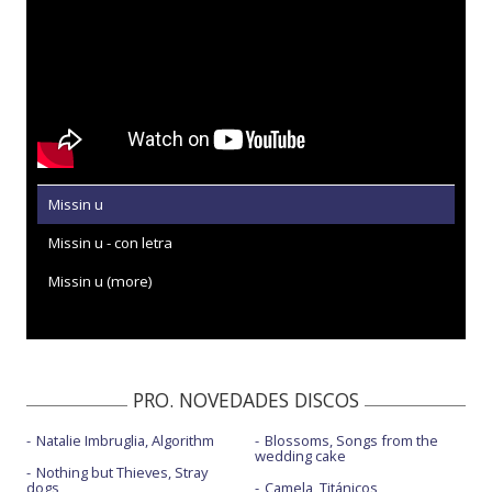
Missin u
Missin u - con letra
Missin u (more)
PRO. NOVEDADES DISCOS
Natalie Imbruglia, Algorithm
Blossoms, Songs from the
wedding cake
Nothing but Thieves, Stray
dogs
Camela, Titánicos