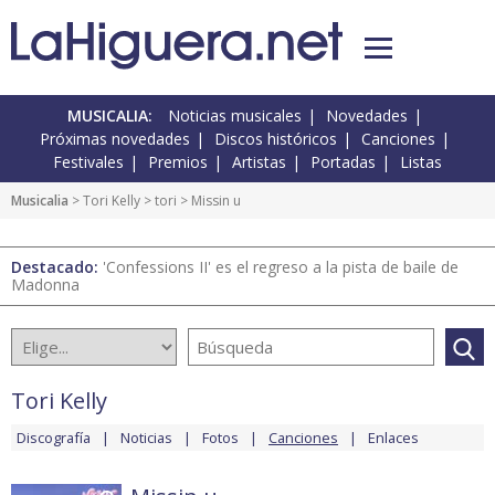
MUSICALIA:
Noticias musicales
Novedades
Próximas novedades
Discos históricos
Canciones
Festivales
Premios
Artistas
Portadas
Listas
Musicalia
>
Tori Kelly
>
tori
> Missin u
Destacado:
'Confessions II' es el regreso a la pista de baile de
Madonna
Tori Kelly
Discografía
Noticias
Fotos
Canciones
Enlaces