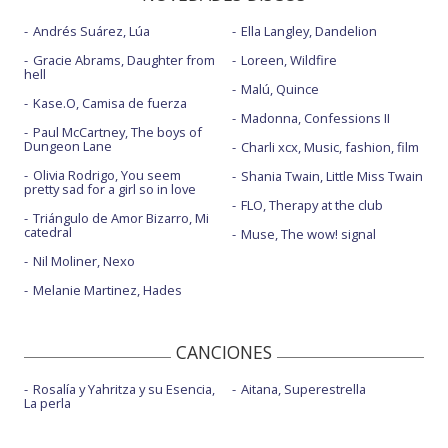
Andrés Suárez, Lúa
Ella Langley, Dandelion
Gracie Abrams, Daughter from
Loreen, Wildfire
hell
Malú, Quince
Kase.O, Camisa de fuerza
Madonna, Confessions II
Paul McCartney, The boys of
Dungeon Lane
Charli xcx, Music, fashion, film
Olivia Rodrigo, You seem
Shania Twain, Little Miss Twain
pretty sad for a girl so in love
FLO, Therapy at the club
Triángulo de Amor Bizarro, Mi
catedral
Muse, The wow! signal
Nil Moliner, Nexo
Melanie Martinez, Hades
CANCIONES
Rosalía y Yahritza y su Esencia,
Aitana, Superestrella
La perla