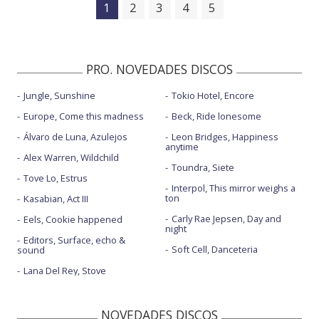
1
2
3
4
5
PRO. NOVEDADES DISCOS
Jungle, Sunshine
Tokio Hotel, Encore
Europe, Come this madness
Beck, Ride lonesome
Álvaro de Luna, Azulejos
Leon Bridges, Happiness
anytime
Alex Warren, Wildchild
Toundra, Siete
Tove Lo, Estrus
Interpol, This mirror weighs a
ton
Kasabian, Act III
Carly Rae Jepsen, Day and
Eels, Cookie happened
night
Editors, Surface, echo &
Soft Cell, Danceteria
sound
Lana Del Rey, Stove
NOVEDADES DISCOS