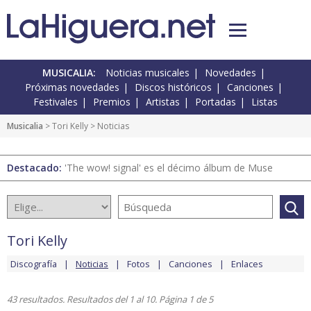
MUSICALIA:
Noticias musicales
Novedades
Próximas novedades
Discos históricos
Canciones
Festivales
Premios
Artistas
Portadas
Listas
Musicalia
>
Tori Kelly
> Noticias
Destacado:
'The wow! signal' es el décimo álbum de Muse
Tori Kelly
Discografía
Noticias
Fotos
Canciones
Enlaces
43 resultados. Resultados del 1 al 10. Página 1 de 5