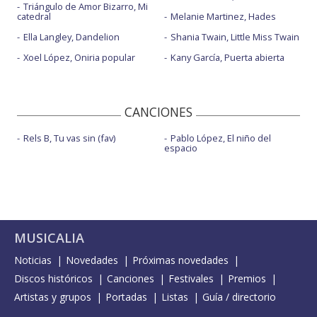
Triángulo de Amor Bizarro, Mi
catedral
Melanie Martinez, Hades
Ella Langley, Dandelion
Shania Twain, Little Miss Twain
Xoel López, Oniria popular
Kany García, Puerta abierta
CANCIONES
Rels B, Tu vas sin (fav)
Pablo López, El niño del
espacio
MUSICALIA
Noticias
Novedades
Próximas novedades
Discos históricos
Canciones
Festivales
Premios
Artistas y grupos
Portadas
Listas
Guía / directorio