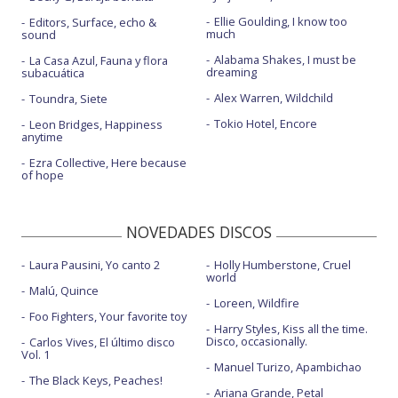
Ellie Goulding, I know too
Editors, Surface, echo &
much
sound
Alabama Shakes, I must be
La Casa Azul, Fauna y flora
dreaming
subacuática
Alex Warren, Wildchild
Toundra, Siete
Tokio Hotel, Encore
Leon Bridges, Happiness
anytime
Ezra Collective, Here because
of hope
NOVEDADES DISCOS
Laura Pausini, Yo canto 2
Holly Humberstone, Cruel
world
Malú, Quince
Loreen, Wildfire
Foo Fighters, Your favorite toy
Harry Styles, Kiss all the time.
Disco, occasionally.
Carlos Vives, El último disco
Vol. 1
Manuel Turizo, Apambichao
The Black Keys, Peaches!
Ariana Grande, Petal