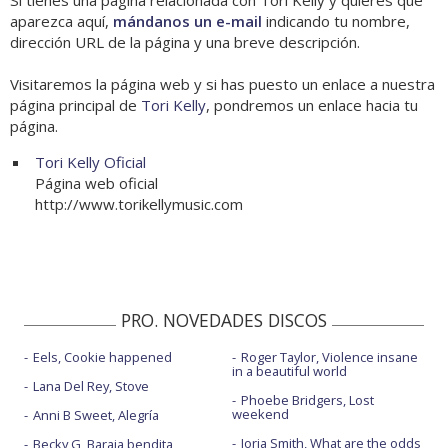
Si tienes una página relacionada con Tori Kelly y quieres que
aparezca aquí,
mándanos un e-mail
indicando tu nombre,
dirección URL de la página y una breve descripción.
Visitaremos la página web y si has puesto un enlace a nuestra
página principal de
Tori Kelly
, pondremos un enlace hacia tu
página.
Tori Kelly Oficial
Página web oficial
http://www.torikellymusic.com
PRO. NOVEDADES DISCOS
Eels, Cookie happened
Roger Taylor, Violence insane
in a beautiful world
Lana Del Rey, Stove
Phoebe Bridgers, Lost
weekend
Anni B Sweet, Alegría
Jorja Smith, What are the odds
Becky G, Baraja bendita