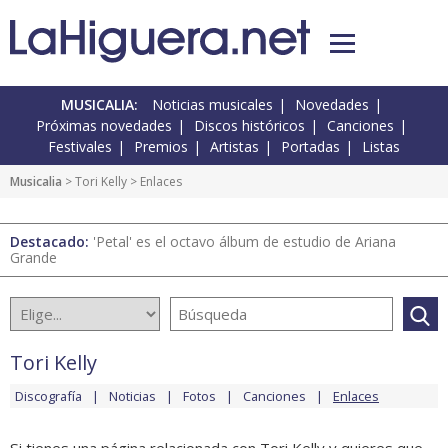
MUSICALIA:
Noticias musicales
Novedades
Próximas novedades
Discos históricos
Canciones
Festivales
Premios
Artistas
Portadas
Listas
Musicalia
>
Tori Kelly
> Enlaces
Destacado:
'Petal' es el octavo álbum de estudio de Ariana
Grande
Tori Kelly
Discografía
Noticias
Fotos
Canciones
Enlaces