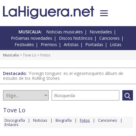
MUSICALIA:
Noticias musicales
Novedades
Próximas novedades
Discos históricos
Canciones
Festivales
Premios
Artistas
Portadas
Listas
Musicalia
>
Tove Lo
> Fotos
Destacado:
'Foreign tongues' es el vigesimoquinto álbum de
estudio de los Rolling Stones
Tove Lo
Discografía
Noticias
Biografía
Fotos
Canciones
Enlaces