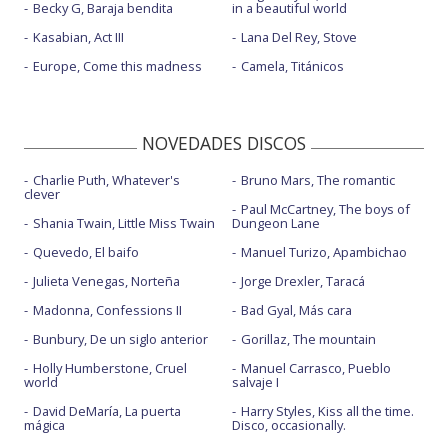
Becky G, Baraja bendita
in a beautiful world
Kasabian, Act III
Lana Del Rey, Stove
Europe, Come this madness
Camela, Titánicos
NOVEDADES DISCOS
Charlie Puth, Whatever's
Bruno Mars, The romantic
clever
Paul McCartney, The boys of
Shania Twain, Little Miss Twain
Dungeon Lane
Quevedo, El baifo
Manuel Turizo, Apambichao
Julieta Venegas, Norteña
Jorge Drexler, Taracá
Madonna, Confessions II
Bad Gyal, Más cara
Bunbury, De un siglo anterior
Gorillaz, The mountain
Holly Humberstone, Cruel
Manuel Carrasco, Pueblo
world
salvaje I
David DeMaría, La puerta
Harry Styles, Kiss all the time.
mágica
Disco, occasionally.