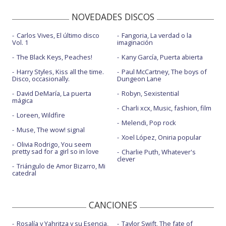
NOVEDADES DISCOS
Carlos Vives, El último disco
Fangoria, La verdad o la
Vol. 1
imaginación
The Black Keys, Peaches!
Kany García, Puerta abierta
Harry Styles, Kiss all the time.
Paul McCartney, The boys of
Disco, occasionally.
Dungeon Lane
David DeMaría, La puerta
Robyn, Sexistential
mágica
Charli xcx, Music, fashion, film
Loreen, Wildfire
Melendi, Pop rock
Muse, The wow! signal
Xoel López, Oniria popular
Olivia Rodrigo, You seem
pretty sad for a girl so in love
Charlie Puth, Whatever's
clever
Triángulo de Amor Bizarro, Mi
catedral
CANCIONES
Rosalía y Yahritza y su Esencia,
Taylor Swift, The fate of