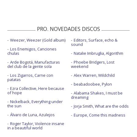
PRO. NOVEDADES DISCOS
Weezer, Weezer (Gold album)
Editors, Surface, echo &
sound
Los Enemigos, Canciones
chulas
Natalie Imbruglia, Algorithm
Arde Bogotá, Manufacturas
Phoebe Bridgers, Lost
del club de la gente sola
weekend
Los Zigarros, Carne con
Alex Warren, Wildchild
patatas
beabadoobee, Pylon
Ezra Collective, Here because
of hope
Alabama Shakes, I must be
dreaming
Nickelback, Everything under
the sun
Jorja Smith, What are the odds
Álvaro de Luna, Azulejos
Europe, Come this madness
Roger Taylor, Violence insane
in a beautiful world