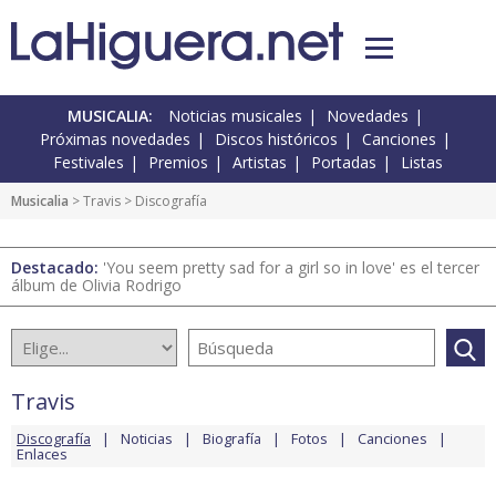
MUSICALIA:
Noticias musicales
Novedades
Próximas novedades
Discos históricos
Canciones
Festivales
Premios
Artistas
Portadas
Listas
Musicalia
>
Travis
> Discografía
Destacado:
'You seem pretty sad for a girl so in love' es el tercer
álbum de Olivia Rodrigo
Travis
Discografía
Noticias
Biografía
Fotos
Canciones
Enlaces