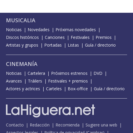
MUSICALIA
Noticias
Novedades
Próximas novedades
Discos históricos
Canciones
Festivales
Premios
Artistas y grupos
Portadas
Listas
Guía / directorio
CINEMANÍA
Noticias
Cartelera
Próximos estrenos
DVD
Avances
Tráilers
Festivales + premios
Actores y actrices
Carteles
Box-office
Guía / directorio
Contacto
Redacción
Recomienda
Sugiere una web
Aspectos legales
Política de privacidad
(
Cambiar
)