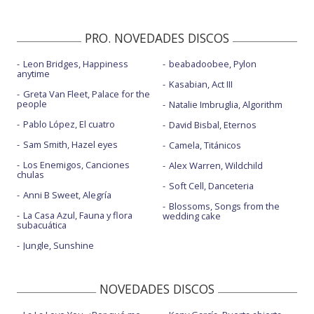
PRO. NOVEDADES DISCOS
Leon Bridges, Happiness
beabadoobee, Pylon
anytime
Kasabian, Act III
Greta Van Fleet, Palace for the
people
Natalie Imbruglia, Algorithm
Pablo López, El cuatro
David Bisbal, Eternos
Sam Smith, Hazel eyes
Camela, Titánicos
Los Enemigos, Canciones
Alex Warren, Wildchild
chulas
Soft Cell, Danceteria
Anni B Sweet, Alegría
Blossoms, Songs from the
La Casa Azul, Fauna y flora
wedding cake
subacuática
Jungle, Sunshine
NOVEDADES DISCOS