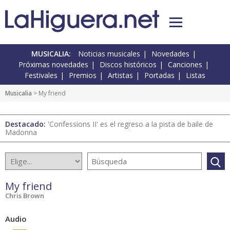
MUSICALIA:
Noticias musicales
Novedades
Próximas novedades
Discos históricos
Canciones
Festivales
Premios
Artistas
Portadas
Listas
Musicalia
> My friend
Destacado:
'Confessions II' es el regreso a la pista de baile de
Madonna
My friend
Chris Brown
Audio