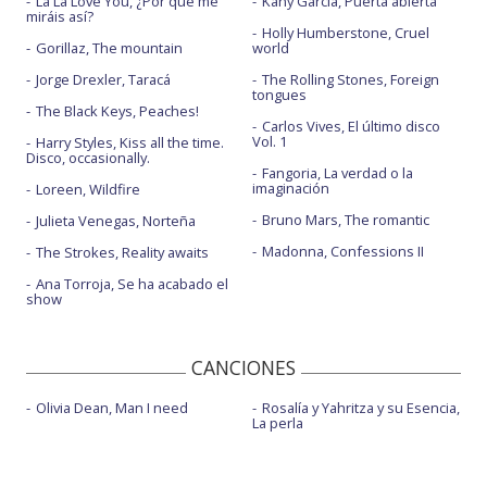
La La Love You, ¿Por qué me
Kany García, Puerta abierta
miráis así?
Holly Humberstone, Cruel
Gorillaz, The mountain
world
Jorge Drexler, Taracá
The Rolling Stones, Foreign
tongues
The Black Keys, Peaches!
Carlos Vives, El último disco
Vol. 1
Harry Styles, Kiss all the time.
Disco, occasionally.
Fangoria, La verdad o la
imaginación
Loreen, Wildfire
Bruno Mars, The romantic
Julieta Venegas, Norteña
Madonna, Confessions II
The Strokes, Reality awaits
Ana Torroja, Se ha acabado el
show
CANCIONES
Olivia Dean, Man I need
Rosalía y Yahritza y su Esencia,
La perla