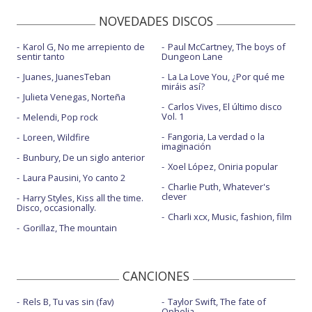
NOVEDADES DISCOS
Karol G, No me arrepiento de
Paul McCartney, The boys of
sentir tanto
Dungeon Lane
Juanes, JuanesTeban
La La Love You, ¿Por qué me
miráis así?
Julieta Venegas, Norteña
Carlos Vives, El último disco
Vol. 1
Melendi, Pop rock
Fangoria, La verdad o la
Loreen, Wildfire
imaginación
Bunbury, De un siglo anterior
Xoel López, Oniria popular
Laura Pausini, Yo canto 2
Charlie Puth, Whatever's
clever
Harry Styles, Kiss all the time.
Disco, occasionally.
Charli xcx, Music, fashion, film
Gorillaz, The mountain
CANCIONES
Rels B, Tu vas sin (fav)
Taylor Swift, The fate of
Ophelia