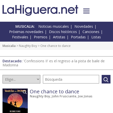
MUSICALIA:
Noticias musicales
Novedades
Próximas novedades
Discos históricos
Canciones
Festivales
Premios
Artistas
Portadas
Listas
Musicalia
> Naughty Boy > One chance to dance
Destacado:
'Confessions II' es el regreso a la pista de baile de
Madonna
One chance to dance
Naughty Boy
,
John Frusciante
,
Joe Jonas