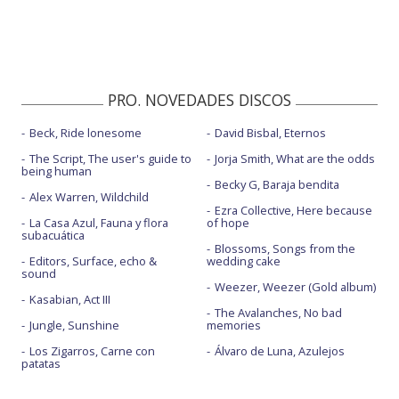
PRO. NOVEDADES DISCOS
Beck, Ride lonesome
David Bisbal, Eternos
The Script, The user's guide to
Jorja Smith, What are the odds
being human
Becky G, Baraja bendita
Alex Warren, Wildchild
Ezra Collective, Here because
La Casa Azul, Fauna y flora
of hope
subacuática
Blossoms, Songs from the
Editors, Surface, echo &
wedding cake
sound
Weezer, Weezer (Gold album)
Kasabian, Act III
The Avalanches, No bad
Jungle, Sunshine
memories
Los Zigarros, Carne con
Álvaro de Luna, Azulejos
patatas