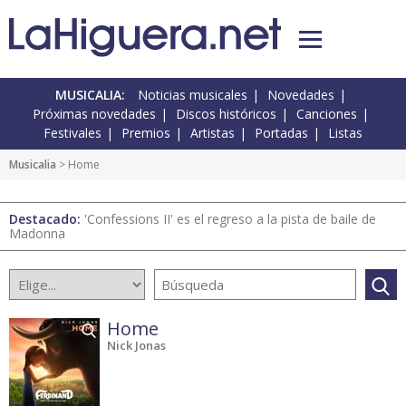
MUSICALIA:
Noticias musicales
Novedades
Próximas novedades
Discos históricos
Canciones
Festivales
Premios
Artistas
Portadas
Listas
Musicalia
> Home
Destacado:
'Confessions II' es el regreso a la pista de baile de
Madonna
Home
Nick Jonas