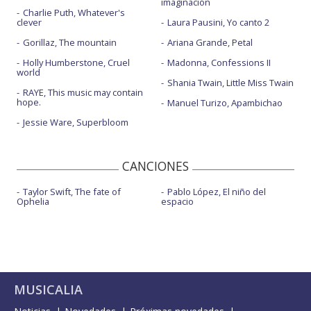
imaginación
Charlie Puth, Whatever's
clever
Laura Pausini, Yo canto 2
Gorillaz, The mountain
Ariana Grande, Petal
Holly Humberstone, Cruel
Madonna, Confessions II
world
Shania Twain, Little Miss Twain
RAYE, This music may contain
hope.
Manuel Turizo, Apambichao
Jessie Ware, Superbloom
CANCIONES
Taylor Swift, The fate of
Pablo López, El niño del
Ophelia
espacio
MUSICALIA