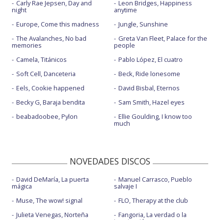
Carly Rae Jepsen, Day and
Leon Bridges, Happiness
night
anytime
Europe, Come this madness
Jungle, Sunshine
The Avalanches, No bad
Greta Van Fleet, Palace for the
memories
people
Camela, Titánicos
Pablo López, El cuatro
Soft Cell, Danceteria
Beck, Ride lonesome
Eels, Cookie happened
David Bisbal, Eternos
Becky G, Baraja bendita
Sam Smith, Hazel eyes
beabadoobee, Pylon
Ellie Goulding, I know too
much
NOVEDADES DISCOS
David DeMaría, La puerta
Manuel Carrasco, Pueblo
mágica
salvaje I
Muse, The wow! signal
FLO, Therapy at the club
Julieta Venegas, Norteña
Fangoria, La verdad o la