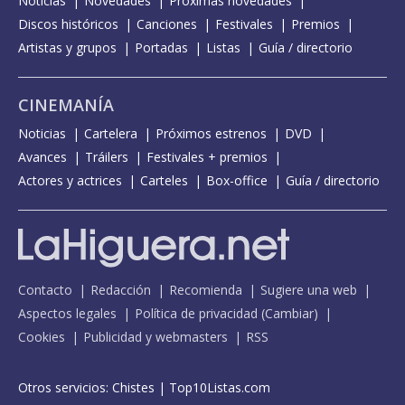
Noticias
Novedades
Próximas novedades
Discos históricos
Canciones
Festivales
Premios
Artistas y grupos
Portadas
Listas
Guía / directorio
CINEMANÍA
Noticias
Cartelera
Próximos estrenos
DVD
Avances
Tráilers
Festivales + premios
Actores y actrices
Carteles
Box-office
Guía / directorio
Contacto
Redacción
Recomienda
Sugiere una web
Aspectos legales
Política de privacidad
(
Cambiar
)
Cookies
Publicidad y webmasters
RSS
Otros servicios:
Chistes
|
Top10Listas.com