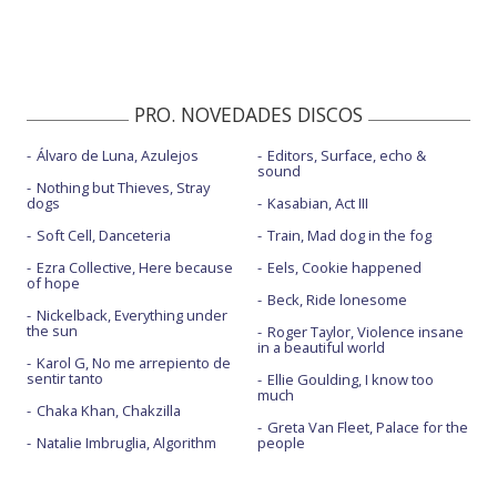
PRO. NOVEDADES DISCOS
Álvaro de Luna, Azulejos
Editors, Surface, echo &
sound
Nothing but Thieves, Stray
dogs
Kasabian, Act III
Soft Cell, Danceteria
Train, Mad dog in the fog
Ezra Collective, Here because
Eels, Cookie happened
of hope
Beck, Ride lonesome
Nickelback, Everything under
the sun
Roger Taylor, Violence insane
in a beautiful world
Karol G, No me arrepiento de
sentir tanto
Ellie Goulding, I know too
much
Chaka Khan, Chakzilla
Greta Van Fleet, Palace for the
Natalie Imbruglia, Algorithm
people