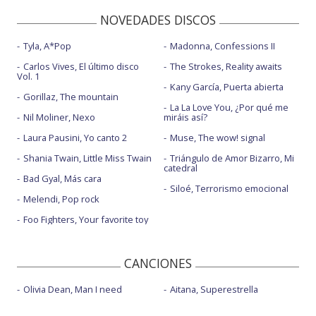
NOVEDADES DISCOS
Tyla, A*Pop
Madonna, Confessions II
Carlos Vives, El último disco
The Strokes, Reality awaits
Vol. 1
Kany García, Puerta abierta
Gorillaz, The mountain
La La Love You, ¿Por qué me
Nil Moliner, Nexo
miráis así?
Laura Pausini, Yo canto 2
Muse, The wow! signal
Shania Twain, Little Miss Twain
Triángulo de Amor Bizarro, Mi
catedral
Bad Gyal, Más cara
Siloé, Terrorismo emocional
Melendi, Pop rock
Foo Fighters, Your favorite toy
CANCIONES
Olivia Dean, Man I need
Aitana, Superestrella