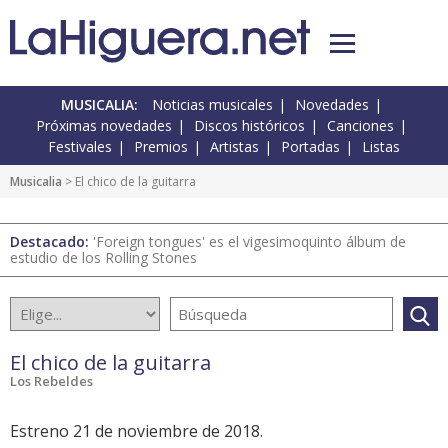
MUSICALIA:
Noticias musicales
Novedades
Próximas novedades
Discos históricos
Canciones
Festivales
Premios
Artistas
Portadas
Listas
Musicalia
> El chico de la guitarra
Destacado:
'Foreign tongues' es el vigesimoquinto álbum de
estudio de los Rolling Stones
El chico de la guitarra
Los Rebeldes
Estreno 21 de noviembre de 2018.