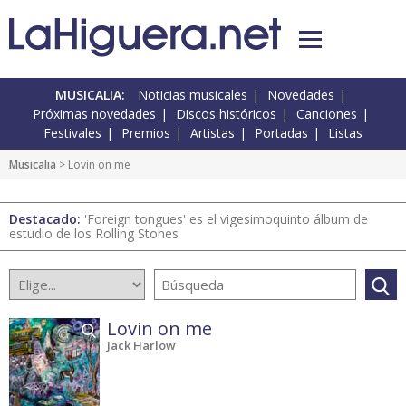
MUSICALIA:
Noticias musicales
Novedades
Próximas novedades
Discos históricos
Canciones
Festivales
Premios
Artistas
Portadas
Listas
Musicalia
> Lovin on me
Destacado:
'Foreign tongues' es el vigesimoquinto álbum de
estudio de los Rolling Stones
Lovin on me
Jack Harlow