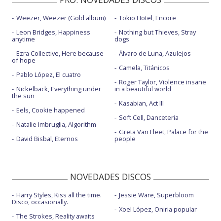
Weezer, Weezer (Gold album)
Tokio Hotel, Encore
Leon Bridges, Happiness
Nothing but Thieves, Stray
anytime
dogs
Ezra Collective, Here because
Álvaro de Luna, Azulejos
of hope
Camela, Titánicos
Pablo López, El cuatro
Roger Taylor, Violence insane
Nickelback, Everything under
in a beautiful world
the sun
Kasabian, Act III
Eels, Cookie happened
Soft Cell, Danceteria
Natalie Imbruglia, Algorithm
Greta Van Fleet, Palace for the
David Bisbal, Eternos
people
NOVEDADES DISCOS
Harry Styles, Kiss all the time.
Jessie Ware, Superbloom
Disco, occasionally.
Xoel López, Oniria popular
The Strokes, Reality awaits