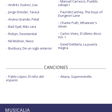
Manuel Carrasco, Pueblo
Andrés Suárez, Lúa
salvaje I
Jorge Drexler, Taracá
Paul McCartney, The boys of
Dungeon Lane
Ariana Grande, Petal
Charlie Puth, Whatever's
clever
Bad Gyal, Más cara
Carlos Vives, El último disco
Robyn, Sexistential
Vol. 1
Nil Moliner, Nexo
David DeMaría, La puerta
mágica
Bunbury, De un siglo anterior
CANCIONES
Pablo López, El niño del
Aitana, Superestrella
espacio
MUSICALIA