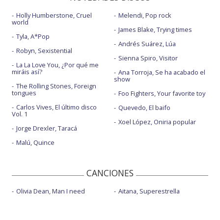
Holly Humberstone, Cruel
Melendi, Pop rock
world
James Blake, Trying times
Tyla, A*Pop
Andrés Suárez, Lúa
Robyn, Sexistential
Sienna Spiro, Visitor
La La Love You, ¿Por qué me
miráis así?
Ana Torroja, Se ha acabado el
show
The Rolling Stones, Foreign
tongues
Foo Fighters, Your favorite toy
Carlos Vives, El último disco
Quevedo, El baifo
Vol. 1
Xoel López, Oniria popular
Jorge Drexler, Taracá
Malú, Quince
CANCIONES
Olivia Dean, Man I need
Aitana, Superestrella