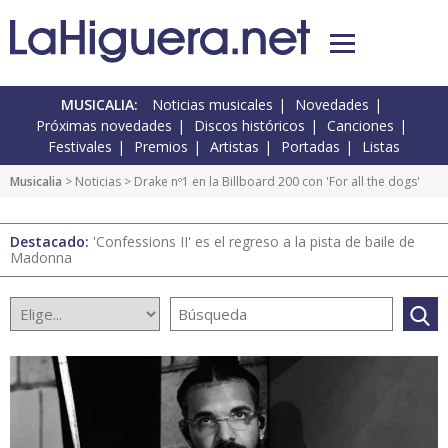
MUSICALIA:
Noticias musicales
Novedades
Próximas novedades
Discos históricos
Canciones
Festivales
Premios
Artistas
Portadas
Listas
Musicalia
>
Noticias
> Drake nº1 en la Billboard 200 con 'For all the dogs'
Destacado:
'Confessions II' es el regreso a la pista de baile de
Madonna