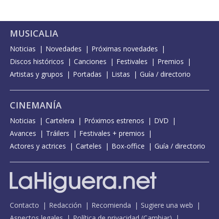
MUSICALIA
Noticias
Novedades
Próximas novedades
Discos históricos
Canciones
Festivales
Premios
Artistas y grupos
Portadas
Listas
Guía / directorio
CINEMANÍA
Noticias
Cartelera
Próximos estrenos
DVD
Avances
Tráilers
Festivales + premios
Actores y actrices
Carteles
Box-office
Guía / directorio
Contacto
Redacción
Recomienda
Sugiere una web
Aspectos legales
Política de privacidad
(
Cambiar
)