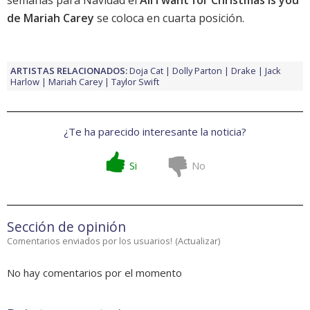
semanas para Navidad el
All I want for Christmas is you
de Mariah Carey
se coloca en cuarta posición.
ARTISTAS RELACIONADOS:
Doja Cat
Dolly Parton
Drake
Jack
Harlow
Mariah Carey
Taylor Swift
¿Te ha parecido interesante la noticia?
Si
No
Sección de opinión
Comentarios enviados por los usuarios!
(
Actualizar
)
No hay comentarios por el momento