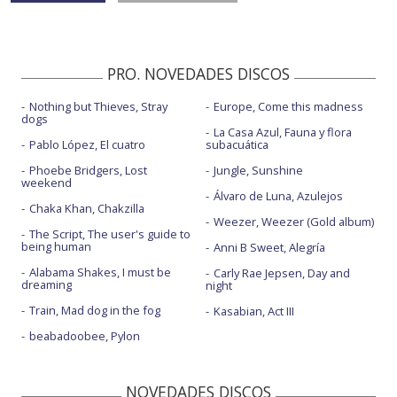
PRO. NOVEDADES DISCOS
Nothing but Thieves, Stray
Europe, Come this madness
dogs
La Casa Azul, Fauna y flora
Pablo López, El cuatro
subacuática
Phoebe Bridgers, Lost
Jungle, Sunshine
weekend
Álvaro de Luna, Azulejos
Chaka Khan, Chakzilla
Weezer, Weezer (Gold album)
The Script, The user's guide to
being human
Anni B Sweet, Alegría
Alabama Shakes, I must be
Carly Rae Jepsen, Day and
dreaming
night
Train, Mad dog in the fog
Kasabian, Act III
beabadoobee, Pylon
NOVEDADES DISCOS