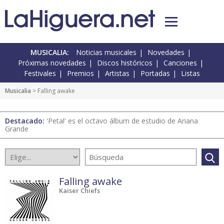
MUSICALIA:
Noticias musicales
Novedades
Próximas novedades
Discos históricos
Canciones
Festivales
Premios
Artistas
Portadas
Listas
Musicalia
> Falling awake
Destacado:
'Petal' es el octavo álbum de estudio de Ariana
Grande
Falling awake
Kaiser Chiefs