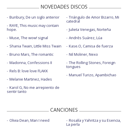
NOVEDADES DISCOS
Bunbury, De un siglo anterior
Triángulo de Amor Bizarro, Mi
catedral
RAYE, This music may contain
hope.
Julieta Venegas, Norteña
Muse, The wow! signal
Andrés Suárez, Lúa
Shania Twain, Little Miss Twain
Kase.O, Camisa de fuerza
Bruno Mars, The romantic
Nil Moliner, Nexo
Madonna, Confessions II
The Rolling Stones, Foreign
tongues
Rels B: love love FLAKK
Manuel Turizo, Apambichao
Melanie Martinez, Hades
Karol G, No me arrepiento de
sentir tanto
CANCIONES
Olivia Dean, Man I need
Rosalía y Yahritza y su Esencia,
La perla