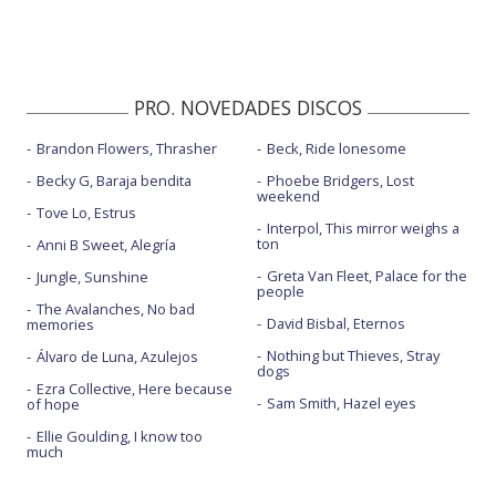
PRO. NOVEDADES DISCOS
Brandon Flowers, Thrasher
Beck, Ride lonesome
Becky G, Baraja bendita
Phoebe Bridgers, Lost
weekend
Tove Lo, Estrus
Interpol, This mirror weighs a
ton
Anni B Sweet, Alegría
Greta Van Fleet, Palace for the
Jungle, Sunshine
people
The Avalanches, No bad
David Bisbal, Eternos
memories
Nothing but Thieves, Stray
Álvaro de Luna, Azulejos
dogs
Ezra Collective, Here because
Sam Smith, Hazel eyes
of hope
Ellie Goulding, I know too
much