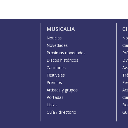
MUSICALIA
C
Noticias
Not
Novedades
Car
Próximas novedades
Pr
Discos históricos
DV
Canciones
Av
Festivales
Trá
Premios
Fe
Artistas y grupos
Act
Portadas
Car
Listas
Bo
Guía / directorio
Guí