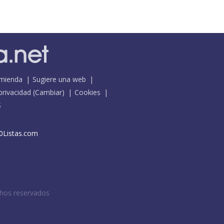
mienda
Sugiere una web
 privacidad
(
Cambiar
)
Cookies
S
0Listas.com
chos reservados