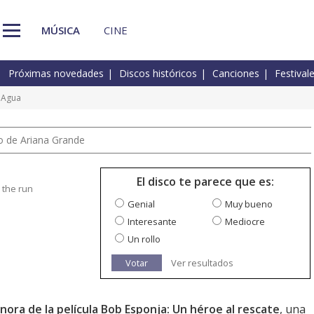
MÚSICA
CINE
Próximas novedades
Discos históricos
Canciones
Festival
 Agua
io de Ariana Grande
El disco te parece que es:
 the run
Genial
Muy bueno
Interesante
Mediocre
Un rollo
Votar
Ver resultados
nora de la película Bob Esponja: Un héroe al rescate
, una