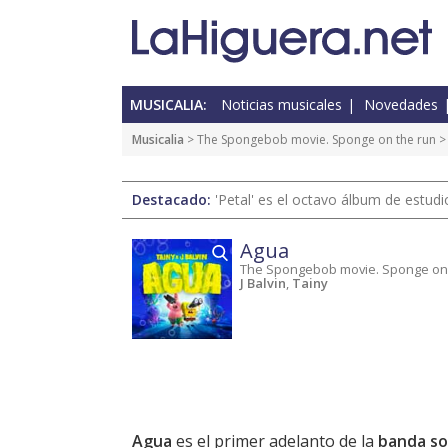
MUSICALIA:
Noticias musicales
Novedades
Musicalia
>
The Spongebob movie. Sponge on the run
>
Destacado:
'Petal' es el octavo álbum de estud
Agua
The Spongebob movie. Sponge on
J Balvin
,
Tainy
Agua
es el primer adelanto de la
banda so