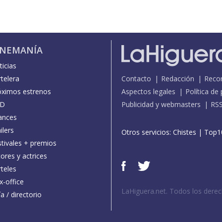
INEMANÍA
icias
telera
Contacto
Redacción
Reco
óximos estrenos
Aspectos legales
Política de
D
Publicidad y webmasters
RS
ances
ilers
Otros servicios:
Chistes
|
Top1
stivales + premios
ores y actrices
teles
x-office
LaHiguera.net. Todos los dere
a / directorio