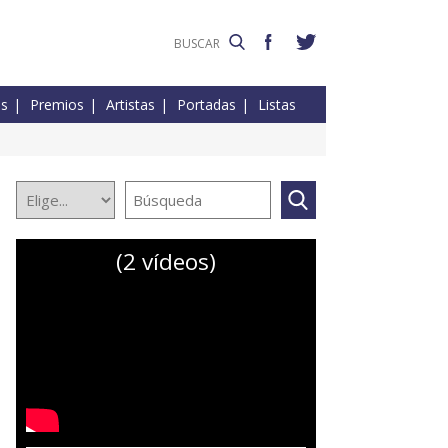
es
Premios
Artistas
Portadas
Listas
(2 vídeos)