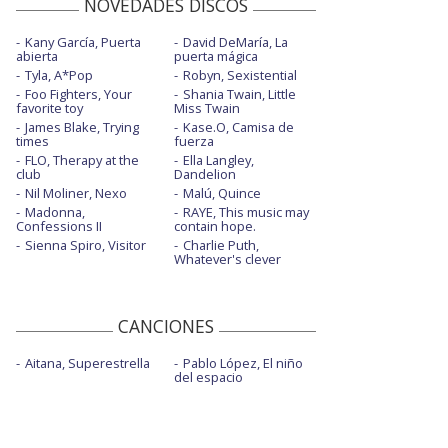
NOVEDADES DISCOS
Kany García, Puerta
David DeMaría, La
abierta
puerta mágica
Tyla, A*Pop
Robyn, Sexistential
Foo Fighters, Your
Shania Twain, Little
favorite toy
Miss Twain
James Blake, Trying
Kase.O, Camisa de
times
fuerza
FLO, Therapy at the
Ella Langley,
club
Dandelion
Nil Moliner, Nexo
Malú, Quince
Madonna,
RAYE, This music may
Confessions II
contain hope.
Sienna Spiro, Visitor
Charlie Puth,
Whatever's clever
CANCIONES
Aitana, Superestrella
Pablo López, El niño
del espacio