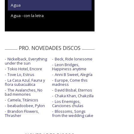
Agua
Agua - con la letra
PRO. NOVEDADES DISCOS
Nickelback, Everything
Beck, Ride lonesome
under the sun
Leon Bridges,
Tokio Hotel, Encore
Happiness anytime
Tove Lo, Estrus
Anni B Sweet, Alegría
La Casa Azul, Fauna y
Europe, Come this
flora subacuática
madness
The Avalanches, No
David Bisbal, Eternos
bad memories
Chaka Khan, Chakzilla
Camela, Titánicos
Los Enemigos,
beabadoobee, Pylon
Canciones chulas
Brandon Flowers,
Blossoms, Songs
Thrasher
from the wedding cake