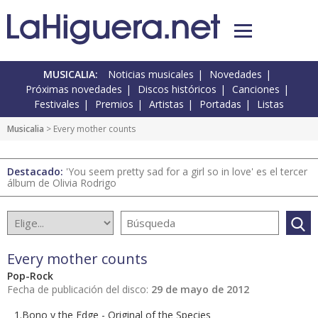
MUSICALIA:
Noticias musicales
Novedades
Próximas novedades
Discos históricos
Canciones
Festivales
Premios
Artistas
Portadas
Listas
Musicalia
> Every mother counts
Destacado:
'You seem pretty sad for a girl so in love' es el tercer
álbum de Olivia Rodrigo
Every mother counts
Pop-Rock
Fecha de publicación del disco:
29 de mayo de 2012
1.Bono y the Edge - Original of the Species