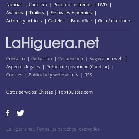
Noticias
Cartelera
Próximos estrenos
DVD
Avances
Tráilers
Festivales + premios
Actores y actrices
Carteles
Box-office
Guía / directorio
Contacto
Redacción
Recomienda
Sugiere una web
Aspectos legales
Política de privacidad
(
Cambiar
)
Cookies
Publicidad y webmasters
RSS
Otros servicios:
Chistes
|
Top10Listas.com
LaHiguera.net. Todos los derechos reservados