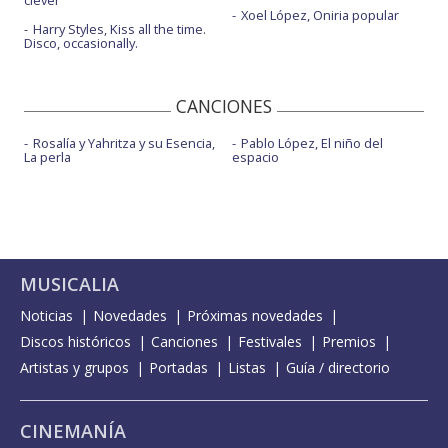
clever
Xoel López, Oniria popular
Harry Styles, Kiss all the time.
Disco, occasionally.
CANCIONES
Rosalía y Yahritza y su Esencia,
Pablo López, El niño del
La perla
espacio
MUSICALIA
Noticias
Novedades
Próximas novedades
Discos históricos
Canciones
Festivales
Premios
Artistas y grupos
Portadas
Listas
Guía / directorio
CINEMANÍA