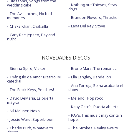
Blossoms, Songs from the
Nothing but Thieves, Stray
wedding cake
dogs
The Avalanches, No bad
Brandon Flowers, Thrasher
memories
Lana Del Rey, Stove
Chaka Khan, Chakzilla
Carly Rae Jepsen, Day and
night
NOVEDADES DISCOS
Sienna Spiro, Visitor
Bruno Mars, The romantic
Triángulo de Amor Bizarro, Mi
Ella Langley, Dandelion
catedral
Ana Torroja, Se ha acabado el
The Black Keys, Peaches!
show
David DeMaría, La puerta
Melendi, Pop rock
mágica
Kany García, Puerta abierta
Nil Moliner, Nexo
RAYE, This music may contain
Jessie Ware, Superbloom
hope.
Charlie Puth, Whatever's
The Strokes, Reality awaits