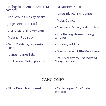
Triángulo de Amor Bizarro, Mi
Nil Moliner, Nexo
catedral
James Blake, Trying times
The Strokes, Reality awaits
Malú, Quince
Jorge Drexler, Taracá
Charli xcx, Music, fashion, film
Bruno Mars, The romantic
The Rolling Stones, Foreign
Melendi, Pop rock
tongues
David DeMaría, La puerta
Loreen, Wildfire
mágica
Shania Twain, Little Miss Twain
Juanes, JuanesTeban
Paul McCartney, The boys of
Xoel López, Oniria popular
Dungeon Lane
CANCIONES
Olivia Dean, Man I need
Pablo López, El niño del
espacio