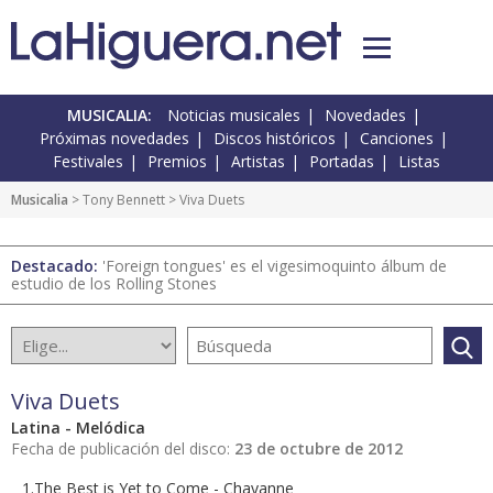
MUSICALIA:
Noticias musicales
Novedades
Próximas novedades
Discos históricos
Canciones
Festivales
Premios
Artistas
Portadas
Listas
Musicalia
> Tony Bennett > Viva Duets
Destacado:
'Foreign tongues' es el vigesimoquinto álbum de
estudio de los Rolling Stones
Viva Duets
Latina - Melódica
Fecha de publicación del disco:
23 de octubre de 2012
1.The Best is Yet to Come - Chayanne