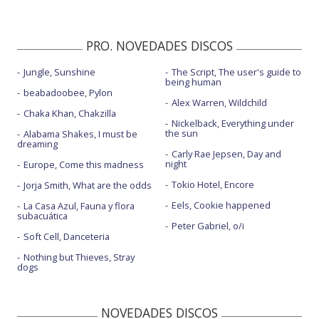
PRO. NOVEDADES DISCOS
Jungle, Sunshine
The Script, The user's guide to
being human
beabadoobee, Pylon
Alex Warren, Wildchild
Chaka Khan, Chakzilla
Nickelback, Everything under
the sun
Alabama Shakes, I must be
dreaming
Carly Rae Jepsen, Day and
night
Europe, Come this madness
Tokio Hotel, Encore
Jorja Smith, What are the odds
Eels, Cookie happened
La Casa Azul, Fauna y flora
subacuática
Peter Gabriel, o/i
Soft Cell, Danceteria
Nothing but Thieves, Stray
dogs
NOVEDADES DISCOS