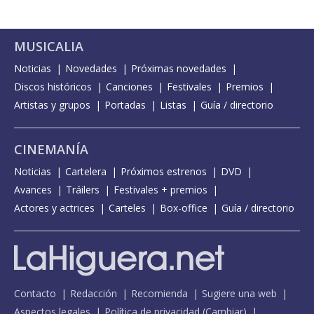
MUSICALIA
Noticias
Novedades
Próximas novedades
Discos históricos
Canciones
Festivales
Premios
Artistas y grupos
Portadas
Listas
Guía / directorio
CINEMANÍA
Noticias
Cartelera
Próximos estrenos
DVD
Avances
Tráilers
Festivales + premios
Actores y actrices
Carteles
Box-office
Guía / directorio
Contacto
Redacción
Recomienda
Sugiere una web
Aspectos legales
Política de privacidad
(
Cambiar
)