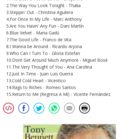
2.The Way You Look Tonight - Thalia
3.Steppin' Out - Christina Aguilera
4.For Once In My Life - Marc Anthony
5.Are You Havin' Any Fun - Dani Martín
6.Blue Velvet - Maria Gadú
7.The Good Life - Franco de Vita
8.I Wanna be Around - Ricardo Arjona
9.Who Can I Turn To - Gloria Estefan
10.Dont Get Around Much Anymore - Miguel Bosé
11.The Very Thought of You - Ana Carolina
12.Just In Time - Juan Luis Guerra
13.Cold Cold Heart - Vicentico
14.Rags to Riches - Romeo Santos
15.Return to Me (Regresa A Mí) - Vicente Fernández