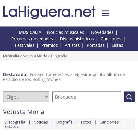
MUSICALIA:
Noticias musicales
Novedades
Próximas novedades
Discos históricos
Canciones
Festivales
Premios
Artistas
Portadas
Listas
Musicalia
>
Vetusta Morla
> Biografía
Destacado:
'Foreign tongues' es el vigesimoquinto álbum de
estudio de los Rolling Stones
Vetusta Morla
Discografía
Noticias
Biografía
Fotos
Canciones
Enlaces