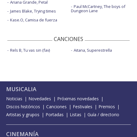
Ariana Grande, Petal
Paul McCartney, The boys of
Dungeon Lane
James Blake, Trying times
Kase.O, Camisa de fuerza
CANCIONES
Rels B, Tu vas sin (fav)
Aitana, Superestrella
MUSICALIA
Noticias
Novedades
Próximas novedades
Discos históricos
Canciones
Festivales
Premios
Artistas y grupos
Portadas
Listas
Guía / directorio
CINEMANÍA