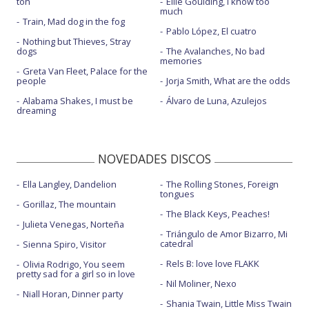
ton
Ellie Goulding, I know too
much
Train, Mad dog in the fog
Pablo López, El cuatro
Nothing but Thieves, Stray
dogs
The Avalanches, No bad
memories
Greta Van Fleet, Palace for the
people
Jorja Smith, What are the odds
Alabama Shakes, I must be
Álvaro de Luna, Azulejos
dreaming
NOVEDADES DISCOS
Ella Langley, Dandelion
The Rolling Stones, Foreign
tongues
Gorillaz, The mountain
The Black Keys, Peaches!
Julieta Venegas, Norteña
Triángulo de Amor Bizarro, Mi
catedral
Sienna Spiro, Visitor
Rels B: love love FLAKK
Olivia Rodrigo, You seem
pretty sad for a girl so in love
Nil Moliner, Nexo
Niall Horan, Dinner party
Shania Twain, Little Miss Twain