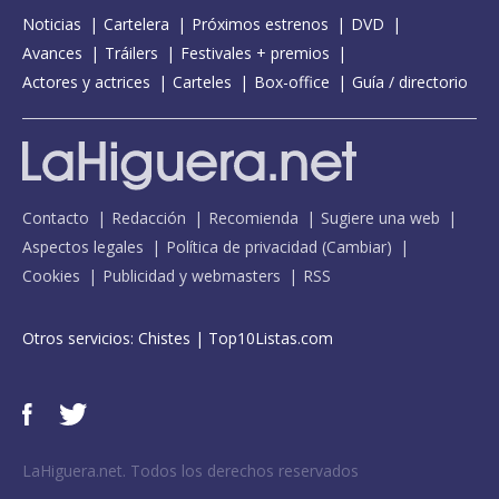
Noticias
Cartelera
Próximos estrenos
DVD
Avances
Tráilers
Festivales + premios
Actores y actrices
Carteles
Box-office
Guía / directorio
Contacto
Redacción
Recomienda
Sugiere una web
Aspectos legales
Política de privacidad
(
Cambiar
)
Cookies
Publicidad y webmasters
RSS
Otros servicios:
Chistes
|
Top10Listas.com
LaHiguera.net. Todos los derechos reservados