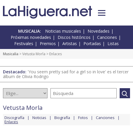
MUSICALIA:
Noticias musicales
Novedades
Próximas novedades
Discos históricos
Canciones
Festivales
Premios
Artistas
Portadas
Listas
Musicalia
>
Vetusta Morla
> Enlaces
Destacado:
'You seem pretty sad for a girl so in love' es el tercer
álbum de Olivia Rodrigo
Vetusta Morla
Discografía
Noticias
Biografía
Fotos
Canciones
Enlaces