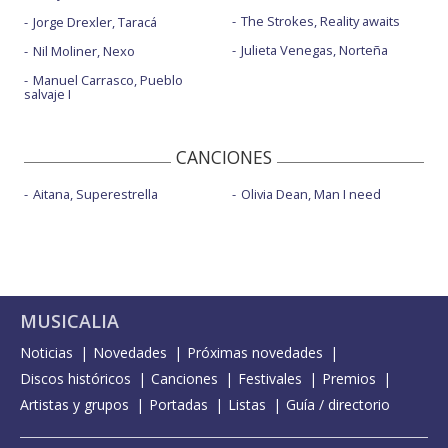
The Strokes, Reality awaits
Jorge Drexler, Taracá
Julieta Venegas, Norteña
Nil Moliner, Nexo
Manuel Carrasco, Pueblo
salvaje I
CANCIONES
Aitana, Superestrella
Olivia Dean, Man I need
MUSICALIA
Noticias
Novedades
Próximas novedades
Discos históricos
Canciones
Festivales
Premios
Artistas y grupos
Portadas
Listas
Guía / directorio