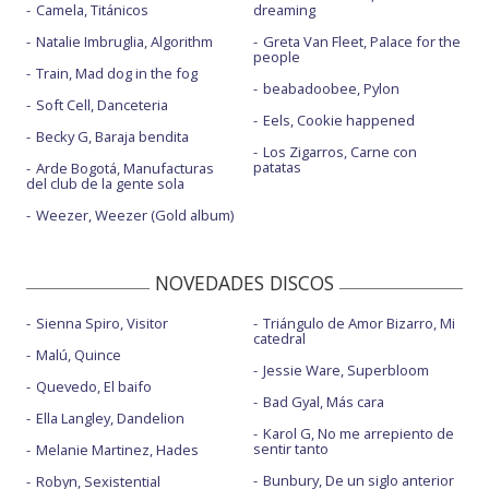
Camela, Titánicos
dreaming
Natalie Imbruglia, Algorithm
Greta Van Fleet, Palace for the
people
Train, Mad dog in the fog
beabadoobee, Pylon
Soft Cell, Danceteria
Eels, Cookie happened
Becky G, Baraja bendita
Los Zigarros, Carne con
patatas
Arde Bogotá, Manufacturas
del club de la gente sola
Weezer, Weezer (Gold album)
NOVEDADES DISCOS
Sienna Spiro, Visitor
Triángulo de Amor Bizarro, Mi
catedral
Malú, Quince
Jessie Ware, Superbloom
Quevedo, El baifo
Bad Gyal, Más cara
Ella Langley, Dandelion
Karol G, No me arrepiento de
sentir tanto
Melanie Martinez, Hades
Bunbury, De un siglo anterior
Robyn, Sexistential