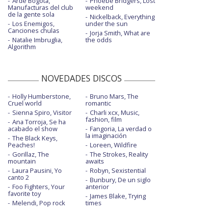
Arde Bogotá,
Phoebe Bridgers, Lost
Corazón de lava
Manufacturas del club
weekend
de la gente sola
Nickelback, Everything
Deséame suerte
Los Enemigos,
under the sun
Canciones chulas
Jorja Smith, What are
Deséame suerte - con la letra
Natalie Imbruglia,
the odds
Algorithm
Deséame suerte - MSDL - con la letra
Diciembre - con DePedro - Todo va a salir
NOVEDADES DISCOS
bien
El amor de Andrea - con Valeria Castro
Holly Humberstone,
Bruno Mars, The
Cruel world
romantic
Sienna Spiro, Visitor
El discurso del rey
Charli xcx, Music,
fashion, film
Ana Torroja, Se ha
acabado el show
Fangoria, La verdad o
El discurso del rey - con la letra
la imaginación
The Black Keys,
Peaches!
Loreen, Wildfire
El imperio del sol - con letra
Gorillaz, The
The Strokes, Reality
mountain
awaits
El imperio del sol - Live performance |
Laura Pausini, Yo
Robyn, Sexistential
Vevo
canto 2
Bunbury, De un siglo
Foo Fighters, Your
anterior
El imperio del sol - TikTok Live
favorite toy
James Blake, Trying
Melendi, Pop rock
times
El telón - con Jenny and The Mexicats