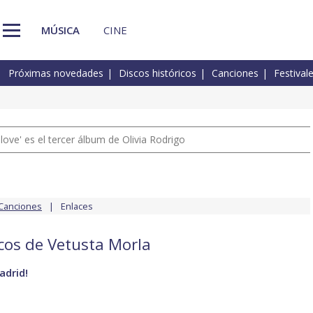
MÚSICA
CINE
Próximas novedades
Discos históricos
Canciones
Festival
 love' es el tercer álbum de Olivia Rodrigo
Canciones
Enlaces
scos de Vetusta Morla
adrid!