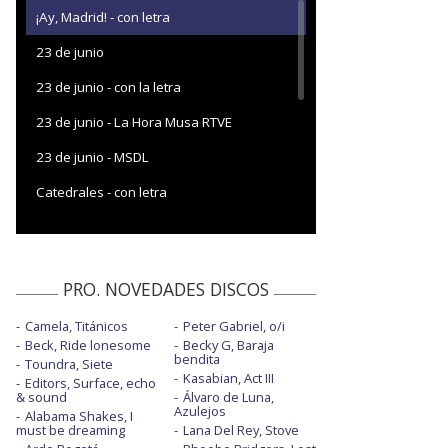
¡Ay, Madrid! - con letra
23 de junio
23 de junio - con la letra
23 de junio - La Hora Musa RTVE
23 de junio - MSDL
Catedrales - con letra
Consejo de sabios
Consejo de sabios - con la letra
PRO. NOVEDADES DISCOS
Consejo de sabios - con WOS | Directo
Estadio Metropolitano 2022
Camela, Titánicos
Peter Gabriel, o/i
Beck, Ride lonesome
Becky G, Baraja
Consejo de sabios - La Hora Musa RTVE
bendita
Toundra, Siete
Kasabian, Act III
Consejo de sabios - MSDL
Editors, Surface, echo
& sound
Álvaro de Luna,
Azulejos
Alabama Shakes, I
Consejo de sabios - Nacional Rock
must be dreaming
Lana Del Rey, Stove