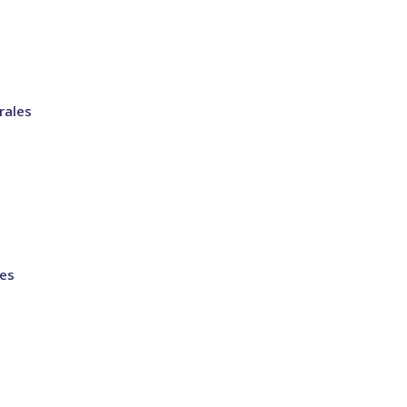
rales
tes