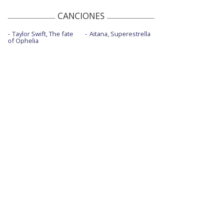
Finisterre
CANCIONES
Finisterre & Panaderas de Pan Duro |
Directo Estadio Metropolitano 2022
Taylor Swift, The fate
Aitana, Superestrella
of Ophelia
Guerra civil
Guerra civil - con la letra
La mosca en tu pared - versión 15151
La sábana de mis fantasmas - con letra
La vieja escuela - con la letra
La vieja escuela - directo 23 de junio en
Madrid
La virgen de la humanidad
Los abrazos prohibidos
Mismo sitio, distinto lugar - con la letra
Mismo sitio, distinto lugar - MSDL