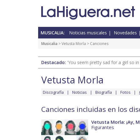
MUSICALIA:
Noticias musicales
Novedades
Musicalia
>
Vetusta Morla
> Canciones
Destacado:
'You seem pretty sad for a girl so in
Vetusta Morla
Discografía
Noticias
Biografía
Fotos
Canciones incluidas en los di
Vetusta Morla: ¡Ay, M
Figurantes