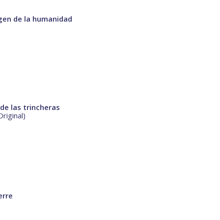
rgen de la humanidad
de las trincheras
riginal)
erre