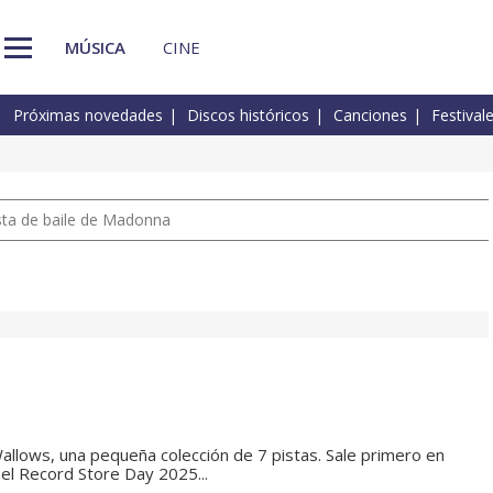
MÚSICA
CINE
Próximas novedades
Discos históricos
Canciones
Festival
pista de baile de Madonna
llows, una pequeña colección de 7 pistas. Sale primero en
n el Record Store Day 2025...