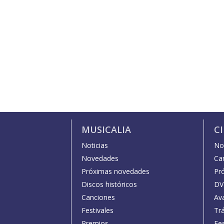
MUSICALIA
C
Noticias
Not
Novedades
Car
Próximas novedades
Pr
Discos históricos
DV
Canciones
Av
Festivales
Trá
Premios
Fe