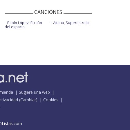
CANCIONES
Pablo López, El niño
Aitana, Superestrella
del espacio
mienda
Sugiere una web
 privacidad
(
Cambiar
)
Cookies
S
0Listas.com