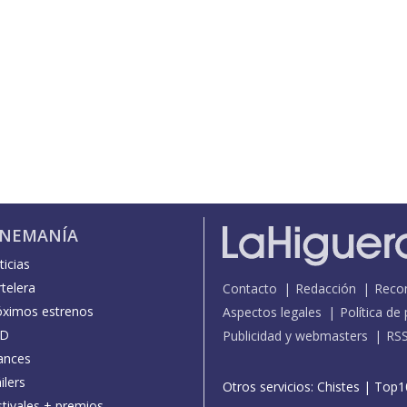
INEMANÍA
icias
telera
Contacto
Redacción
Reco
óximos estrenos
Aspectos legales
Política de
D
Publicidad y webmasters
RS
ances
ilers
Otros servicios:
Chistes
|
Top1
stivales + premios