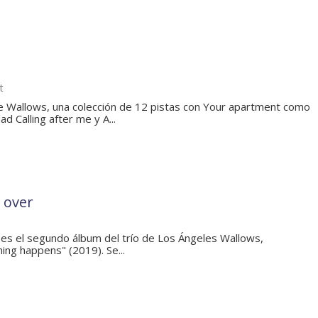
t
 Wallows, una colección de 12 pistas con Your apartment como
d Calling after me y A...
s over
r es el segundo álbum del trío de Los Ángeles Wallows,
ing happens" (2019). Se...