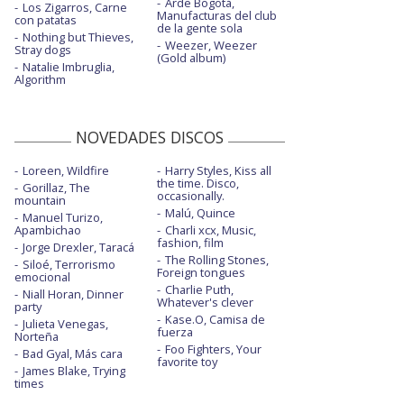
Arde Bogotá,
Los Zigarros, Carne
Manufacturas del club
con patatas
de la gente sola
Nothing but Thieves,
Weezer, Weezer
Stray dogs
(Gold album)
Natalie Imbruglia,
Algorithm
NOVEDADES DISCOS
Loreen, Wildfire
Harry Styles, Kiss all
the time. Disco,
Gorillaz, The
occasionally.
mountain
Malú, Quince
Manuel Turizo,
Apambichao
Charli xcx, Music,
fashion, film
Jorge Drexler, Taracá
The Rolling Stones,
Siloé, Terrorismo
Foreign tongues
emocional
Charlie Puth,
Niall Horan, Dinner
Whatever's clever
party
Kase.O, Camisa de
Julieta Venegas,
fuerza
Norteña
Foo Fighters, Your
Bad Gyal, Más cara
favorite toy
James Blake, Trying
times