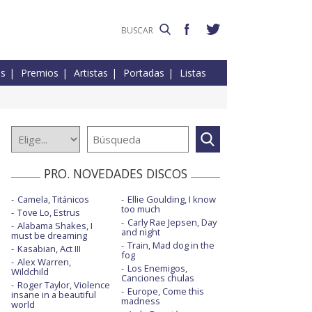
es
Premios
Artistas
Portadas
Listas
PRO. NOVEDADES DISCOS
Camela, Titánicos
Ellie Goulding, I know
too much
Tove Lo, Estrus
Carly Rae Jepsen, Day
Alabama Shakes, I
and night
must be dreaming
Train, Mad dog in the
Kasabian, Act III
fog
Alex Warren,
Los Enemigos,
Wildchild
Canciones chulas
Roger Taylor, Violence
Europe, Come this
insane in a beautiful
madness
world