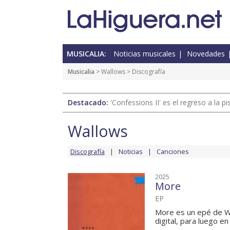
MUSICALIA:
Noticias musicales
Novedades
Musicalia
>
Wallows
> Discografía
Destacado:
'Confessions II' es el regreso a la 
Wallows
Discografía
Noticias
Canciones
2025
More
EP
More es un epé de Wa
digital, para luego e