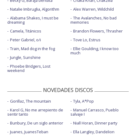
Becky G, Baraja bendita
Chaka Khan, Chakzilla
Natalie Imbruglia, Algorithm
Alex Warren, Wildchild
Alabama Shakes, I must be
The Avalanches, No bad
dreaming
memories
Camela, Titánicos
Brandon Flowers, Thrasher
Peter Gabriel, o/i
Tove Lo, Estrus
Train, Mad dog in the fog
Ellie Goulding, I know too
much
Jungle, Sunshine
Phoebe Bridgers, Lost
weekend
NOVEDADES DISCOS
Gorillaz, The mountain
Tyla, A*Pop
Karol G, No me arrepiento de
Manuel Carrasco, Pueblo
sentir tanto
salvaje I
Bunbury, De un siglo anterior
Niall Horan, Dinner party
Juanes, JuanesTeban
Ella Langley, Dandelion