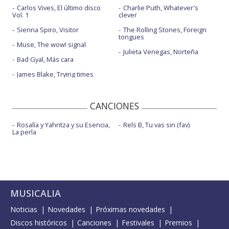
Carlos Vives, El último disco
Charlie Puth, Whatever's
Vol. 1
clever
Sienna Spiro, Visitor
The Rolling Stones, Foreign
tongues
Muse, The wow! signal
Julieta Venegas, Norteña
Bad Gyal, Más cara
James Blake, Trying times
CANCIONES
Rosalía y Yahritza y su Esencia,
Rels B, Tu vas sin (fav)
La perla
MUSICALIA
Noticias
Novedades
Próximas novedades
Discos históricos
Canciones
Festivales
Premios