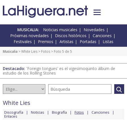
MUSICALIA:
Noticias musicales
Novedades
Próximas novedades
Discos históricos
Canciones
Festivales
Premios
Artistas
Portadas
Listas
Musicalia
>
White Lies
>
Fotos
> Foto 5 de 5
Destacado:
'Foreign tongues' es el vigesimoquinto álbum de
estudio de los Rolling Stones
White Lies
Discografía
Noticias
Biografía
Fotos
Canciones
Enlaces