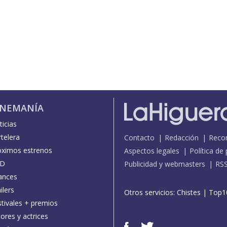
INEMANÍA
icias
telera
Contacto
Redacción
Reco
óximos estrenos
Aspectos legales
Política de
D
Publicidad y webmasters
RS
ances
ilers
Otros servicios:
Chistes
|
Top1
stivales + premios
ores y actrices