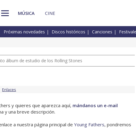
MÚSICA
CINE
Próximas novedades
Discos históricos
Canciones
Festival
nto álbum de estudio de los Rolling Stones
Enlaces
athers y quieres que aparezca aquí,
mándanos un e-mail
na y una breve descripción.
enlace a nuestra página principal de
Young Fathers
, pondremos