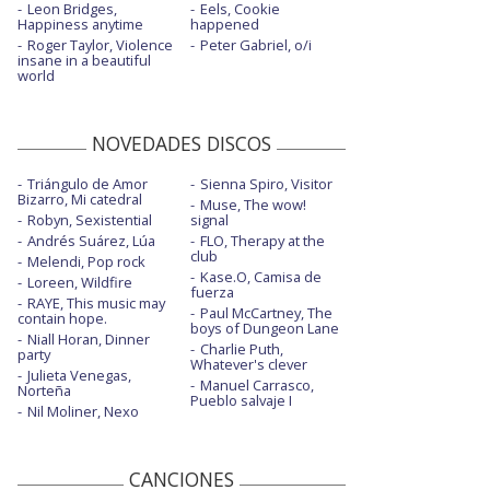
Leon Bridges,
Eels, Cookie
Happiness anytime
happened
Roger Taylor, Violence
Peter Gabriel, o/i
insane in a beautiful
world
NOVEDADES DISCOS
Triángulo de Amor
Sienna Spiro, Visitor
Bizarro, Mi catedral
Muse, The wow!
Robyn, Sexistential
signal
Andrés Suárez, Lúa
FLO, Therapy at the
club
Melendi, Pop rock
Kase.O, Camisa de
Loreen, Wildfire
fuerza
RAYE, This music may
Paul McCartney, The
contain hope.
boys of Dungeon Lane
Niall Horan, Dinner
Charlie Puth,
party
Whatever's clever
Julieta Venegas,
Manuel Carrasco,
Norteña
Pueblo salvaje I
Nil Moliner, Nexo
CANCIONES