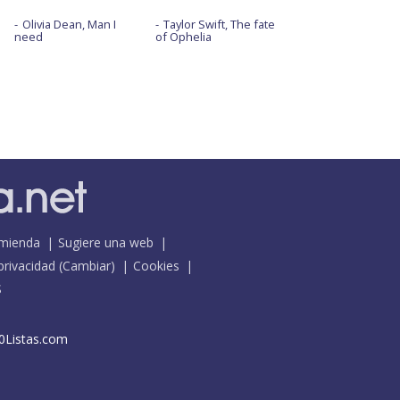
Olivia Dean, Man I
Taylor Swift, The fate
need
of Ophelia
mienda
Sugiere una web
 privacidad
(
Cambiar
)
Cookies
S
0Listas.com