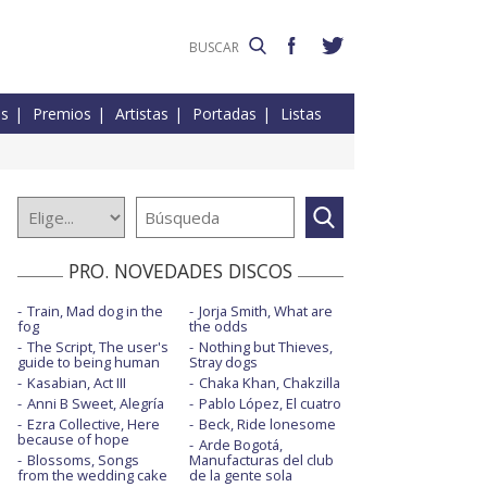
es
Premios
Artistas
Portadas
Listas
PRO. NOVEDADES DISCOS
Train, Mad dog in the
Jorja Smith, What are
fog
the odds
The Script, The user's
Nothing but Thieves,
guide to being human
Stray dogs
Kasabian, Act III
Chaka Khan, Chakzilla
Anni B Sweet, Alegría
Pablo López, El cuatro
Ezra Collective, Here
Beck, Ride lonesome
because of hope
Arde Bogotá,
Blossoms, Songs
Manufacturas del club
from the wedding cake
de la gente sola