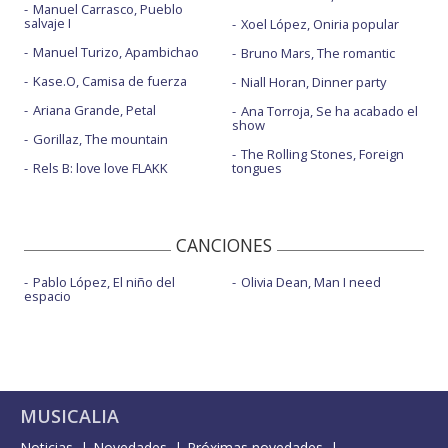
Manuel Carrasco, Pueblo
salvaje I
Xoel López, Oniria popular
Manuel Turizo, Apambichao
Bruno Mars, The romantic
Kase.O, Camisa de fuerza
Niall Horan, Dinner party
Ariana Grande, Petal
Ana Torroja, Se ha acabado el
show
Gorillaz, The mountain
The Rolling Stones, Foreign
Rels B: love love FLAKK
tongues
CANCIONES
Pablo López, El niño del
Olivia Dean, Man I need
espacio
MUSICALIA
Noticias
Novedades
Próximas novedades