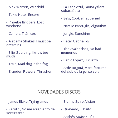
Alex Warren, Wildchild
La Casa Azul, Fauna y flora
subacuática
Tokio Hotel, Encore
Eels, Cookie happened
Phoebe Bridgers, Lost
weekend
Natalie Imbruglia, Algorithm
Camela, Titánicos
Jungle, Sunshine
Alabama Shakes, I must be
Peter Gabriel, o/i
dreaming
The Avalanches, No bad
Ellie Goulding, I know too
memories
much
Pablo López, El cuatro
Train, Mad dog in the fog
Arde Bogotá, Manufacturas
Brandon Flowers, Thrasher
del club de la gente sola
NOVEDADES DISCOS
James Blake, Trying times
Sienna Spiro, Visitor
Karol G, No me arrepiento de
Quevedo, El baifo
sentir tanto
Andrés Suárez, Lúa