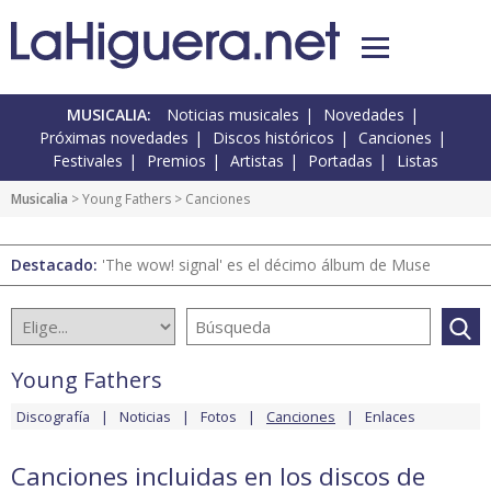
MUSICALIA:
Noticias musicales
Novedades
Próximas novedades
Discos históricos
Canciones
Festivales
Premios
Artistas
Portadas
Listas
Musicalia
>
Young Fathers
> Canciones
Destacado:
'The wow! signal' es el décimo álbum de Muse
Young Fathers
Discografía
Noticias
Fotos
Canciones
Enlaces
Canciones incluidas en los discos de