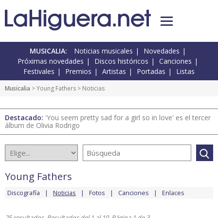
MUSICALIA:
Noticias musicales
Novedades
Próximas novedades
Discos históricos
Canciones
Festivales
Premios
Artistas
Portadas
Listas
Musicalia
>
Young Fathers
> Noticias
Destacado:
'You seem pretty sad for a girl so in love' es el tercer
álbum de Olivia Rodrigo
Young Fathers
Discografía
Noticias
Fotos
Canciones
Enlaces
25 resultados. Resultados del 1 al 10. Página 1 de 3