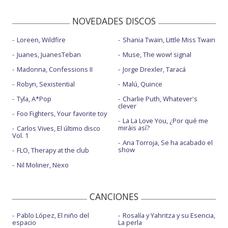
NOVEDADES DISCOS
Loreen, Wildfire
Shania Twain, Little Miss Twain
Juanes, JuanesTeban
Muse, The wow! signal
Madonna, Confessions II
Jorge Drexler, Taracá
Robyn, Sexistential
Malú, Quince
Tyla, A*Pop
Charlie Puth, Whatever's
clever
Foo Fighters, Your favorite toy
La La Love You, ¿Por qué me
miráis así?
Carlos Vives, El último disco
Vol. 1
Ana Torroja, Se ha acabado el
show
FLO, Therapy at the club
Nil Moliner, Nexo
CANCIONES
Pablo López, El niño del
Rosalía y Yahritza y su Esencia,
espacio
La perla