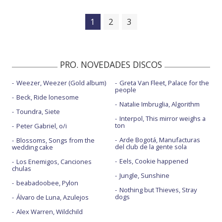
1
2
3
PRO. NOVEDADES DISCOS
Weezer, Weezer (Gold album)
Greta Van Fleet, Palace for the
people
Beck, Ride lonesome
Natalie Imbruglia, Algorithm
Toundra, Siete
Interpol, This mirror weighs a
ton
Peter Gabriel, o/i
Arde Bogotá, Manufacturas
Blossoms, Songs from the
del club de la gente sola
wedding cake
Eels, Cookie happened
Los Enemigos, Canciones
chulas
Jungle, Sunshine
beabadoobee, Pylon
Nothing but Thieves, Stray
dogs
Álvaro de Luna, Azulejos
Alex Warren, Wildchild