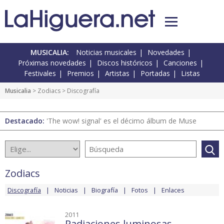
MUSICALIA:
Noticias musicales
Novedades
Próximas novedades
Discos históricos
Canciones
Festivales
Premios
Artistas
Portadas
Listas
Musicalia
>
Zodiacs
> Discografía
Destacado:
'The wow! signal' es el décimo álbum de Muse
Zodiacs
Discografía
Noticias
Biografía
Fotos
Enlaces
2011
Radiaciones luminosas