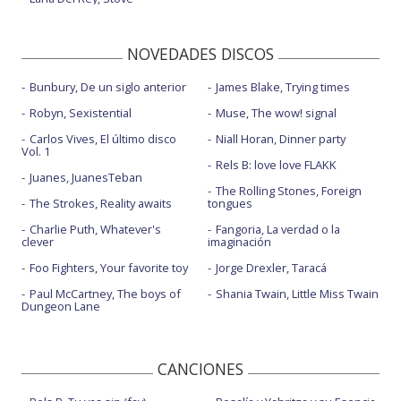
NOVEDADES DISCOS
Bunbury, De un siglo anterior
James Blake, Trying times
Robyn, Sexistential
Muse, The wow! signal
Carlos Vives, El último disco
Niall Horan, Dinner party
Vol. 1
Rels B: love love FLAKK
Juanes, JuanesTeban
The Rolling Stones, Foreign
The Strokes, Reality awaits
tongues
Charlie Puth, Whatever's
Fangoria, La verdad o la
clever
imaginación
Foo Fighters, Your favorite toy
Jorge Drexler, Taracá
Paul McCartney, The boys of
Shania Twain, Little Miss Twain
Dungeon Lane
CANCIONES