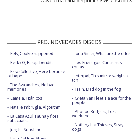
Wave en la onda del primer Elvis Costello &...
PRO. NOVEDADES DISCOS
Eels, Cookie happened
Jorja Smith, What are the odds
Becky G, Baraja bendita
Los Enemigos, Canciones
chulas
Ezra Collective, Here because
of hope
Interpol, This mirror weighs a
ton
The Avalanches, No bad
memories
Train, Mad dog in the fog
Camela, Titánicos
Greta Van Fleet, Palace for the
people
Natalie Imbruglia, Algorithm
Phoebe Bridgers, Lost
weekend
La Casa Azul, Fauna y flora
subacuática
Nothing but Thieves, Stray
dogs
Jungle, Sunshine
Lana Del Rey, Stove