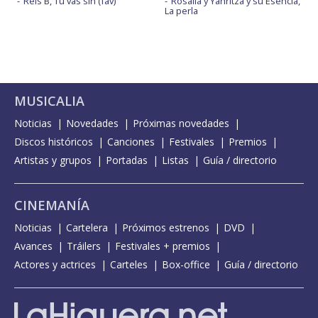
Rels B, Tu vas sin (fav)
Rosalía y Yahritza y su Esencia,
La perla
MUSICALIA
Noticias
Novedades
Próximas novedades
Discos históricos
Canciones
Festivales
Premios
Artistas y grupos
Portadas
Listas
Guía / directorio
CINEMANÍA
Noticias
Cartelera
Próximos estrenos
DVD
Avances
Tráilers
Festivales + premios
Actores y actrices
Carteles
Box-office
Guía / directorio