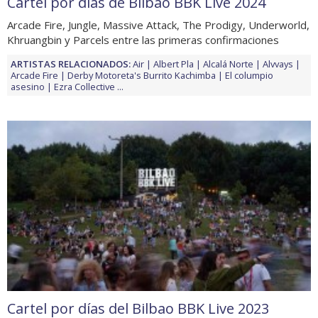
Cartel por días de Bilbao BBK Live 2024
Arcade Fire, Jungle, Massive Attack, The Prodigy, Underworld,
Khruangbin y Parcels entre las primeras confirmaciones
ARTISTAS RELACIONADOS:
Air
Albert Pla
Alcalá Norte
Alvvays
Arcade Fire
Derby Motoreta's Burrito Kachimba
El columpio
asesino
Ezra Collective
...
Cartel por días del Bilbao BBK Live 2023