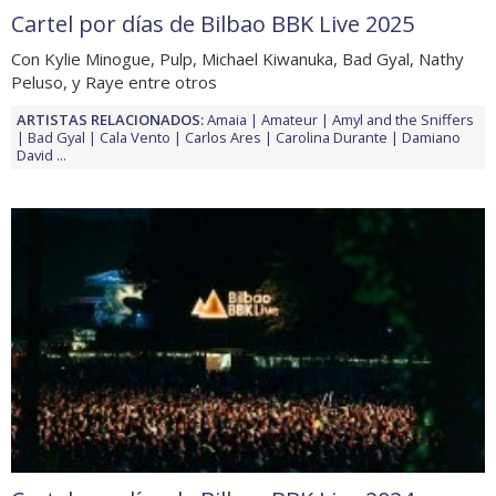
Cartel por días de Bilbao BBK Live 2025
Con Kylie Minogue, Pulp, Michael Kiwanuka, Bad Gyal, Nathy
Peluso, y Raye entre otros
ARTISTAS RELACIONADOS:
Amaia
Amateur
Amyl and the Sniffers
Bad Gyal
Cala Vento
Carlos Ares
Carolina Durante
Damiano
David
...