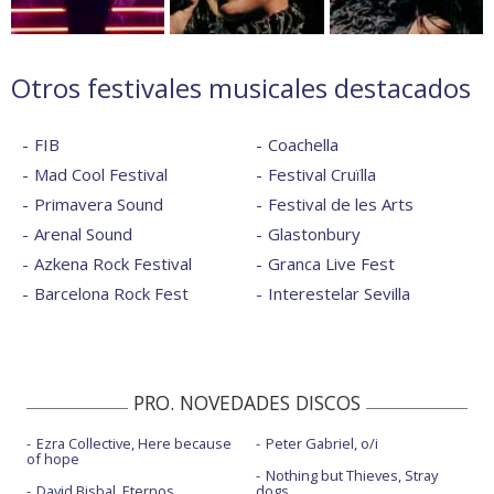
Otros festivales musicales destacados
FIB
Coachella
Mad Cool Festival
Festival Cruïlla
Primavera Sound
Festival de les Arts
Arenal Sound
Glastonbury
Azkena Rock Festival
Granca Live Fest
Barcelona Rock Fest
Interestelar Sevilla
PRO. NOVEDADES DISCOS
Ezra Collective, Here because
Peter Gabriel, o/i
of hope
Nothing but Thieves, Stray
David Bisbal, Eternos
dogs