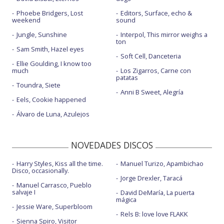
Phoebe Bridgers, Lost
Editors, Surface, echo &
weekend
sound
Jungle, Sunshine
Interpol, This mirror weighs a
ton
Sam Smith, Hazel eyes
Soft Cell, Danceteria
Ellie Goulding, I know too
much
Los Zigarros, Carne con
patatas
Toundra, Siete
Anni B Sweet, Alegría
Eels, Cookie happened
Álvaro de Luna, Azulejos
NOVEDADES DISCOS
Harry Styles, Kiss all the time.
Manuel Turizo, Apambichao
Disco, occasionally.
Jorge Drexler, Taracá
Manuel Carrasco, Pueblo
salvaje I
David DeMaría, La puerta
mágica
Jessie Ware, Superbloom
Rels B: love love FLAKK
Sienna Spiro, Visitor