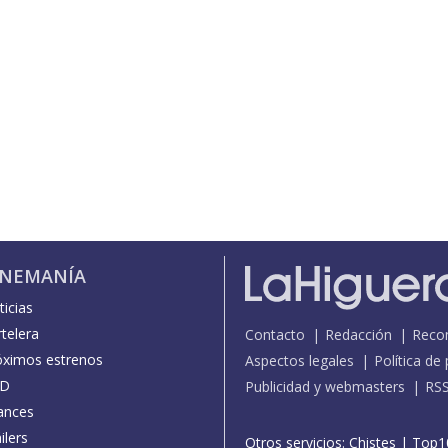
INEMANÍA
icias
telera
Contacto
Redacción
Reco
óximos estrenos
Aspectos legales
Política de
D
Publicidad y webmasters
RS
ances
ilers
Otros servicios:
Chistes
|
Top1