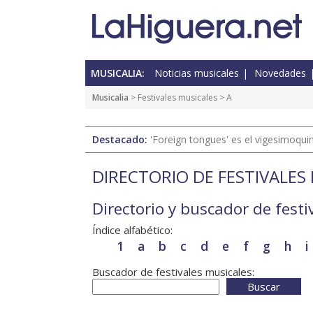
MUSICALIA:
Noticias musicales
Novedades
Musicalia
>
Festivales musicales
> A
Destacado:
'Foreign tongues' es el vigesimoqui
DIRECTORIO DE FESTIVALES
Directorio y buscador de festi
Índice alfabético:
1
a
b
c
d
e
f
g
h
i
Buscador de festivales musicales:
Buscar