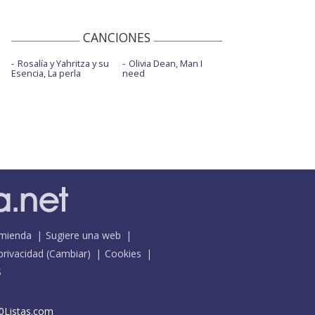
CANCIONES
Rosalía y Yahritza y su
Olivia Dean, Man I
Esencia, La perla
need
mienda
Sugiere una web
 privacidad
(
Cambiar
)
Cookies
S
0Listas.com