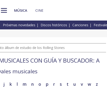
MÚSICA
CINE
Próximas novedades
Discos históricos
Canciones
Festival
nto álbum de estudio de los Rolling Stones
 MUSICALES CON GUÍA Y BUSCADOR: A
vales musicales
j
k
l
m
n
o
p
r
s
t
u
v
w
z