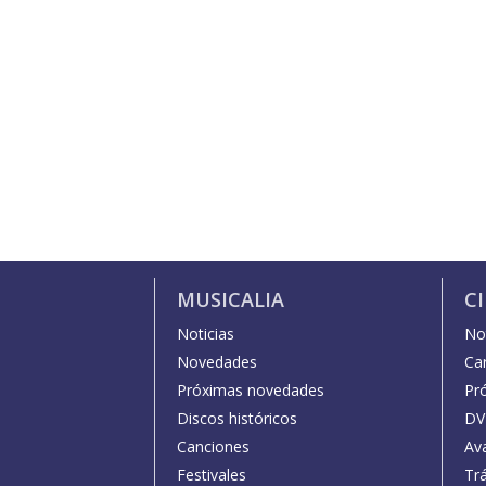
MUSICALIA
C
Noticias
Not
Novedades
Car
Próximas novedades
Pr
Discos históricos
DV
Canciones
Av
Festivales
Trá