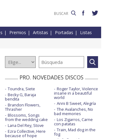
es
Premios
Artistas
Portadas
Listas
PRO. NOVEDADES DISCOS
Toundra, Siete
Roger Taylor, Violence
insane in a beautiful
Becky G, Baraja
world
bendita
Anni B Sweet, Alegría
Brandon Flowers,
Thrasher
The Avalanches, No
bad memories
Blossoms, Songs
from the wedding cake
Los Zigarros, Carne
con patatas
Lana Del Rey, Stove
Train, Mad dog in the
Ezra Collective, Here
fog
because of hope