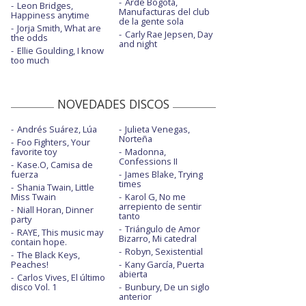
Arde Bogotá,
Leon Bridges,
Manufacturas del club
Happiness anytime
de la gente sola
Jorja Smith, What are
Carly Rae Jepsen, Day
the odds
and night
Ellie Goulding, I know
too much
NOVEDADES DISCOS
Andrés Suárez, Lúa
Julieta Venegas,
Norteña
Foo Fighters, Your
favorite toy
Madonna,
Confessions II
Kase.O, Camisa de
fuerza
James Blake, Trying
times
Shania Twain, Little
Miss Twain
Karol G, No me
arrepiento de sentir
Niall Horan, Dinner
tanto
party
Triángulo de Amor
RAYE, This music may
Bizarro, Mi catedral
contain hope.
Robyn, Sexistential
The Black Keys,
Peaches!
Kany García, Puerta
abierta
Carlos Vives, El último
disco Vol. 1
Bunbury, De un siglo
anterior