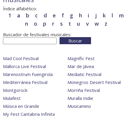
Índice alfabético:
1
a
b
c
d
e
f
g
h
i
j
k
l
m
n
o
p
r
s
t
u
v
w
z
Buscador de festivales musicales:
Buscar
Mad Cool Festival
Magnífic Fest
Mallorca Live Festival
Mar de Jávea
Marenostrum Fuengirola
Mediatic Festival
Mediterránea Festival
Monegros Desert Festival
Montgorock
Morriña Festival
Mulafest
Muralla Indie
Música en Grande
Musicamino
My Fest Cantabria Infinita