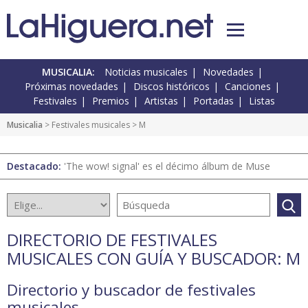
MUSICALIA:
Noticias musicales
Novedades
Próximas novedades
Discos históricos
Canciones
Festivales
Premios
Artistas
Portadas
Listas
Musicalia
>
Festivales musicales
> M
Destacado:
'The wow! signal' es el décimo álbum de Muse
DIRECTORIO DE FESTIVALES
MUSICALES CON GUÍA Y BUSCADOR: M
Directorio y buscador de festivales
musicales