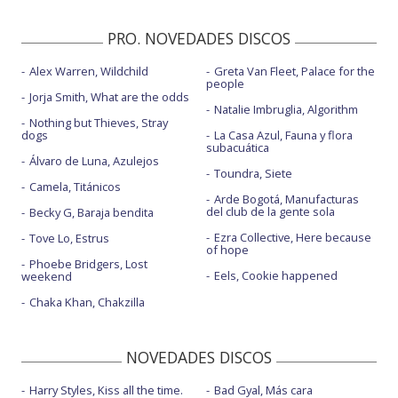
PRO. NOVEDADES DISCOS
Alex Warren, Wildchild
Greta Van Fleet, Palace for the
people
Jorja Smith, What are the odds
Natalie Imbruglia, Algorithm
Nothing but Thieves, Stray
dogs
La Casa Azul, Fauna y flora
subacuática
Álvaro de Luna, Azulejos
Toundra, Siete
Camela, Titánicos
Arde Bogotá, Manufacturas
del club de la gente sola
Becky G, Baraja bendita
Ezra Collective, Here because
Tove Lo, Estrus
of hope
Phoebe Bridgers, Lost
Eels, Cookie happened
weekend
Chaka Khan, Chakzilla
NOVEDADES DISCOS
Harry Styles, Kiss all the time.
Bad Gyal, Más cara