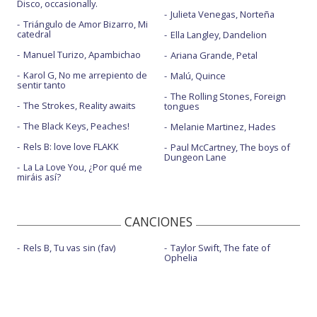
Disco, occasionally.
Julieta Venegas, Norteña
Triángulo de Amor Bizarro, Mi
catedral
Ella Langley, Dandelion
Manuel Turizo, Apambichao
Ariana Grande, Petal
Karol G, No me arrepiento de
Malú, Quince
sentir tanto
The Rolling Stones, Foreign
The Strokes, Reality awaits
tongues
The Black Keys, Peaches!
Melanie Martinez, Hades
Rels B: love love FLAKK
Paul McCartney, The boys of
Dungeon Lane
La La Love You, ¿Por qué me
miráis así?
CANCIONES
Rels B, Tu vas sin (fav)
Taylor Swift, The fate of
Ophelia