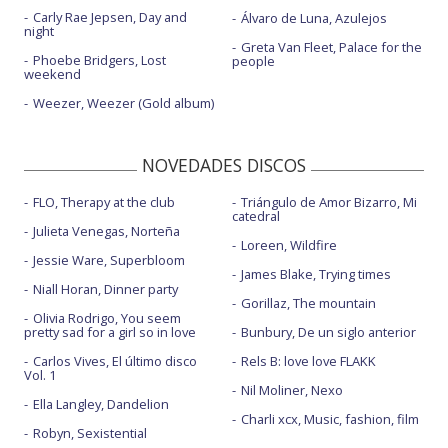
Carly Rae Jepsen, Day and
Álvaro de Luna, Azulejos
night
Greta Van Fleet, Palace for the
Phoebe Bridgers, Lost
people
weekend
Weezer, Weezer (Gold album)
NOVEDADES DISCOS
FLO, Therapy at the club
Triángulo de Amor Bizarro, Mi
catedral
Julieta Venegas, Norteña
Loreen, Wildfire
Jessie Ware, Superbloom
James Blake, Trying times
Niall Horan, Dinner party
Gorillaz, The mountain
Olivia Rodrigo, You seem
pretty sad for a girl so in love
Bunbury, De un siglo anterior
Carlos Vives, El último disco
Rels B: love love FLAKK
Vol. 1
Nil Moliner, Nexo
Ella Langley, Dandelion
Charli xcx, Music, fashion, film
Robyn, Sexistential