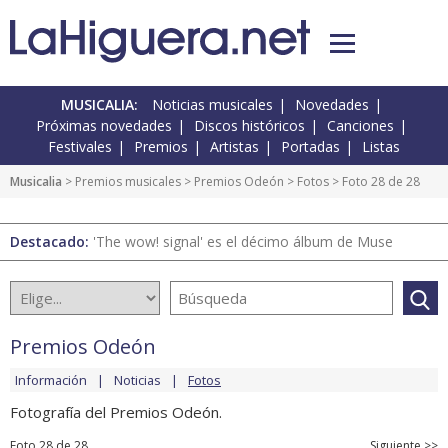
MUSICALIA:
Noticias musicales
Novedades
Próximas novedades
Discos históricos
Canciones
Festivales
Premios
Artistas
Portadas
Listas
Musicalia
>
Premios musicales
>
Premios Odeón
>
Fotos
> Foto 28 de 28
Destacado:
'The wow! signal' es el décimo álbum de Muse
Premios Odeón
Información
Noticias
Fotos
Fotografía del Premios Odeón.
Foto 28 de 28
Siguiente >>