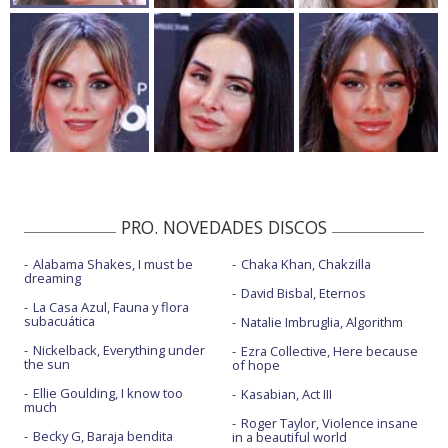
PRO. NOVEDADES DISCOS
Alabama Shakes, I must be
Chaka Khan, Chakzilla
dreaming
David Bisbal, Eternos
La Casa Azul, Fauna y flora
subacuática
Natalie Imbruglia, Algorithm
Nickelback, Everything under
Ezra Collective, Here because
the sun
of hope
Ellie Goulding, I know too
Kasabian, Act III
much
Roger Taylor, Violence insane
Becky G, Baraja bendita
in a beautiful world