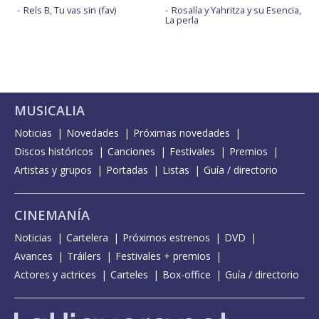
Rels B, Tu vas sin (fav)
Rosalía y Yahritza y su Esencia,
La perla
MUSICALIA
Noticias
Novedades
Próximas novedades
Discos históricos
Canciones
Festivales
Premios
Artistas y grupos
Portadas
Listas
Guía / directorio
CINEMANÍA
Noticias
Cartelera
Próximos estrenos
DVD
Avances
Tráilers
Festivales + premios
Actores y actrices
Carteles
Box-office
Guía / directorio