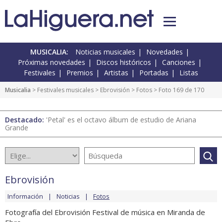
MUSICALIA:
Noticias musicales
Novedades
Próximas novedades
Discos históricos
Canciones
Festivales
Premios
Artistas
Portadas
Listas
Musicalia
>
Festivales musicales
>
Ebrovisión
>
Fotos
> Foto 169 de 170
Destacado:
'Petal' es el octavo álbum de estudio de Ariana
Grande
Ebrovisión
Información
Noticias
Fotos
Fotografía del Ebrovisión Festival de música en Miranda de