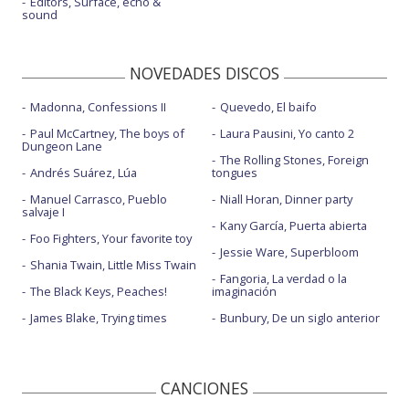
Editors, Surface, echo &
sound
NOVEDADES DISCOS
Madonna, Confessions II
Quevedo, El baifo
Paul McCartney, The boys of
Laura Pausini, Yo canto 2
Dungeon Lane
The Rolling Stones, Foreign
Andrés Suárez, Lúa
tongues
Manuel Carrasco, Pueblo
Niall Horan, Dinner party
salvaje I
Kany García, Puerta abierta
Foo Fighters, Your favorite toy
Jessie Ware, Superbloom
Shania Twain, Little Miss Twain
Fangoria, La verdad o la
The Black Keys, Peaches!
imaginación
James Blake, Trying times
Bunbury, De un siglo anterior
CANCIONES