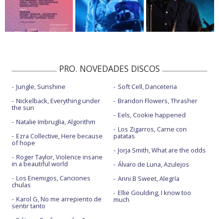
PRO. NOVEDADES DISCOS
Jungle, Sunshine
Soft Cell, Danceteria
Nickelback, Everything under
Brandon Flowers, Thrasher
the sun
Eels, Cookie happened
Natalie Imbruglia, Algorithm
Los Zigarros, Carne con
Ezra Collective, Here because
patatas
of hope
Jorja Smith, What are the odds
Roger Taylor, Violence insane
in a beautiful world
Álvaro de Luna, Azulejos
Los Enemigos, Canciones
Anni B Sweet, Alegría
chulas
Ellie Goulding, I know too
Karol G, No me arrepiento de
much
sentir tanto