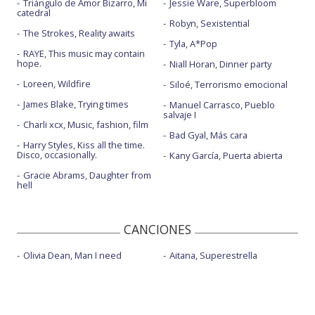
Triángulo de Amor Bizarro, Mi
Jessie Ware, Superbloom
catedral
Robyn, Sexistential
The Strokes, Reality awaits
Tyla, A*Pop
RAYE, This music may contain
hope.
Niall Horan, Dinner party
Loreen, Wildfire
Siloé, Terrorismo emocional
James Blake, Trying times
Manuel Carrasco, Pueblo
salvaje I
Charli xcx, Music, fashion, film
Bad Gyal, Más cara
Harry Styles, Kiss all the time.
Disco, occasionally.
Kany García, Puerta abierta
Gracie Abrams, Daughter from
hell
CANCIONES
Olivia Dean, Man I need
Aitana, Superestrella