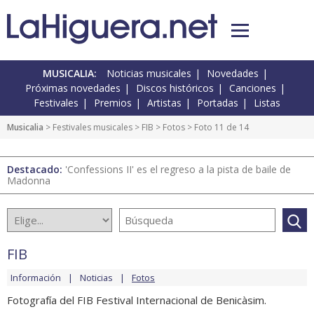
MUSICALIA:
Noticias musicales
Novedades
Próximas novedades
Discos históricos
Canciones
Festivales
Premios
Artistas
Portadas
Listas
Musicalia
>
Festivales musicales
>
FIB
>
Fotos
> Foto 11 de 14
Destacado:
'Confessions II' es el regreso a la pista de baile de
Madonna
FIB
Información
Noticias
Fotos
Fotografía del FIB Festival Internacional de Benicàsim.