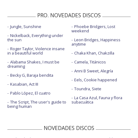
PRO. NOVEDADES DISCOS
Jungle, Sunshine
Phoebe Bridgers, Lost
weekend
Nickelback, Everything under
the sun
Leon Bridges, Happiness
anytime
Roger Taylor, Violence insane
in a beautiful world
Chaka Khan, Chakzilla
Alabama Shakes, I must be
Camela, Titánicos
dreaming
Anni B Sweet, Alegría
Becky G, Baraja bendita
Eels, Cookie happened
Kasabian, Act III
Toundra, Siete
Pablo López, El cuatro
La Casa Azul, Fauna y flora
The Script, The user's guide to
subacuática
being human
NOVEDADES DISCOS