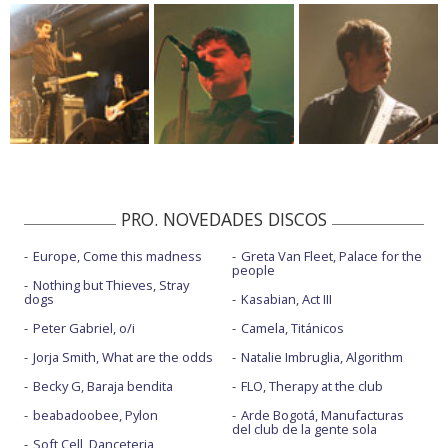
PRO. NOVEDADES DISCOS
Europe, Come this madness
Greta Van Fleet, Palace for the
people
Nothing but Thieves, Stray
dogs
Kasabian, Act III
Peter Gabriel, o/i
Camela, Titánicos
Jorja Smith, What are the odds
Natalie Imbruglia, Algorithm
Becky G, Baraja bendita
FLO, Therapy at the club
beabadoobee, Pylon
Arde Bogotá, Manufacturas
del club de la gente sola
Soft Cell, Danceteria