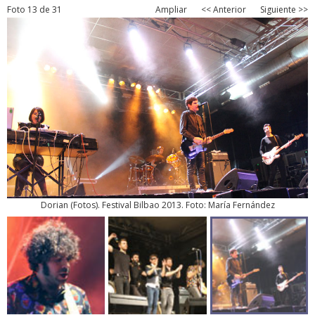
Foto 13 de 31
Ampliar
<< Anterior
Siguiente >>
Dorian
(
Fotos
). Festival Bilbao 2013. Foto: María Fernández