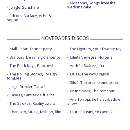
Blossoms, Songs from the
wedding cake
Jungle, Sunshine
Editors, Surface, echo &
sound
NOVEDADES DISCOS
Niall Horan, Dinner party
Foo Fighters, Your favorite toy
Bunbury, De un siglo anterior
Julieta Venegas, Norteña
The Black Keys, Peaches!
Andrés Suárez, Lúa
The Rolling Stones, Foreign
Muse, The wow! signal
tongues
Siloé, Terrorismo emocional
Jorge Drexler, Taracá
Bruno Mars, The romantic
Kase.O, Camisa de fuerza
Ana Torroja, Se ha acabado el
The Strokes, Reality awaits
show
Charli xcx, Music, fashion, film
Laura Pausini, Yo canto 2