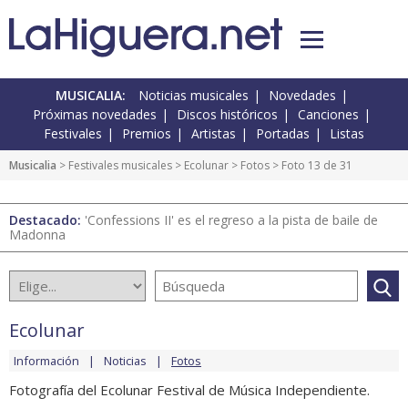
MUSICALIA:
Noticias musicales
Novedades
Próximas novedades
Discos históricos
Canciones
Festivales
Premios
Artistas
Portadas
Listas
Musicalia
>
Festivales musicales
>
Ecolunar
>
Fotos
> Foto 13 de 31
Destacado:
'Confessions II' es el regreso a la pista de baile de
Madonna
Ecolunar
Información
Noticias
Fotos
Fotografía del Ecolunar Festival de Música Independiente.