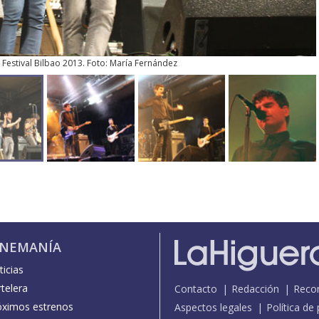
. Festival Bilbao 2013. Foto: María Fernández
INEMANÍA
icias
telera
Contacto
Redacción
Reco
óximos estrenos
Aspectos legales
Política de