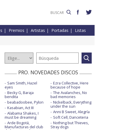
es
Premios
Artistas
Portadas
Listas
PRO. NOVEDADES DISCOS
Sam Smith, Hazel
Ezra Collective, Here
eyes
because of hope
Becky G, Baraja
The Avalanches, No
bendita
bad memories
beabadoobee, Pylon
Nickelback, Everything
under the sun
Kasabian, Act III
Anni B Sweet, Alegría
Alabama Shakes, I
must be dreaming
Soft Cell, Danceteria
Arde Bogotá,
Nothing but Thieves,
Manufacturas del club
Stray dogs