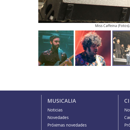
Miss Caffeina
(
Fotos
)
MUSICALIA
C
Noticias
Not
Novedades
Car
Próximas novedades
Pr