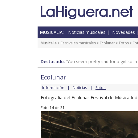
MUSICALIA:
Noticias musicales
Novedades
Musicalia
>
Festivales musicales
>
Ecolunar
>
Fotos
> Fo
Destacado:
'You seem pretty sad for a girl so in
Ecolunar
Información
Noticias
Fotos
Fotografía del Ecolunar Festival de Música In
Foto 14 de 31