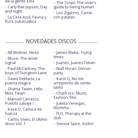
de la gente sola
The Script, The user's
Carly Rae Jepsen, Day
guide to being human
and night
Los Zigarros, Carne
La Casa Azul, Fauna y
con patatas
flora subacuática
NOVEDADES DISCOS
Nil Moliner, Nexo
James Blake, Trying
times
Muse, The wow!
signal
Juanes, JuanesTeban
Paul McCartney, The
Niall Horan, Dinner
boys of Dungeon Lane
party
David DeMaría, La
Karol G, No me
puerta mágica
arrepiento de sentir
tanto
Shania Twain, Little
Miss Twain
Charli xcx, Music,
fashion, film
Manuel Carrasco,
Pueblo salvaje I
Julieta Venegas,
Norteña
Kase.O, Camisa de
fuerza
FLO, Therapy at the
club
Carlos Vives, El último
disco Vol. 1
Sienna Spiro, Visitor