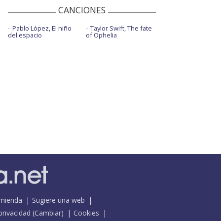
CANCIONES
Pablo López, El niño
Taylor Swift, The fate
del espacio
of Ophelia
mienda
Sugiere una web
 privacidad
(
Cambiar
)
Cookies