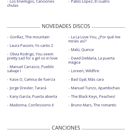
Los Enemigos, Canciones
Pablo López, El cuatro
chulas
NOVEDADES DISCOS
Gorillaz, The mountain
La La Love You, ¿Por qué me
miráis así?
Laura Pausini, Yo canto 2
Malú, Quince
Olivia Rodrigo, You seem
pretty sad for a girl so in love
David DeMaría, La puerta
mágica
Manuel Carrasco, Pueblo
salvaje I
Loreen, Wildfire
Kase.O, Camisa de fuerza
Bad Gyal, Más cara
Jorge Drexler, Taracá
Manuel Turizo, Apambichao
Kany García, Puerta abierta
The Black Keys, Peaches!
Madonna, Confessions II
Bruno Mars, The romantic
CANCIONES