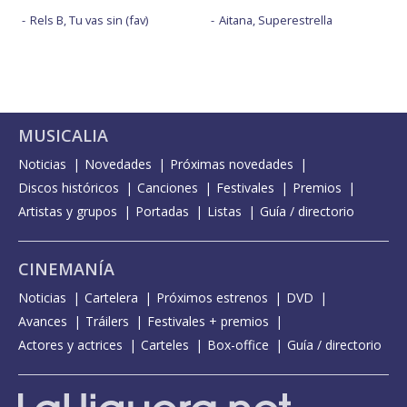
Rels B, Tu vas sin (fav)
Aitana, Superestrella
MUSICALIA
Noticias
Novedades
Próximas novedades
Discos históricos
Canciones
Festivales
Premios
Artistas y grupos
Portadas
Listas
Guía / directorio
CINEMANÍA
Noticias
Cartelera
Próximos estrenos
DVD
Avances
Tráilers
Festivales + premios
Actores y actrices
Carteles
Box-office
Guía / directorio