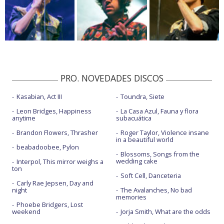
PRO. NOVEDADES DISCOS
Kasabian, Act III
Toundra, Siete
Leon Bridges, Happiness
La Casa Azul, Fauna y flora
anytime
subacuática
Brandon Flowers, Thrasher
Roger Taylor, Violence insane
in a beautiful world
beabadoobee, Pylon
Blossoms, Songs from the
wedding cake
Interpol, This mirror weighs a
ton
Soft Cell, Danceteria
Carly Rae Jepsen, Day and
night
The Avalanches, No bad
memories
Phoebe Bridgers, Lost
weekend
Jorja Smith, What are the odds