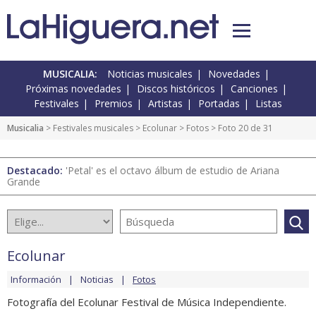
MUSICALIA:
Noticias musicales
Novedades
Próximas novedades
Discos históricos
Canciones
Festivales
Premios
Artistas
Portadas
Listas
Musicalia
>
Festivales musicales
>
Ecolunar
>
Fotos
> Foto 20 de 31
Destacado:
'Petal' es el octavo álbum de estudio de Ariana
Grande
Ecolunar
Información
Noticias
Fotos
Fotografía del Ecolunar Festival de Música Independiente.