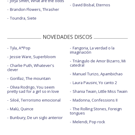
Jorja Smith, What are the odds
David Bisbal, Eternos
Brandon Flowers, Thrasher
Toundra, Siete
NOVEDADES DISCOS
Tyla, A*Pop
Fangoria, La verdad o la
imaginación
Jessie Ware, Superbloom
Triángulo de Amor Bizarro, Mi
catedral
Charlie Puth, Whatever's
clever
Manuel Turizo, Apambichao
Gorillaz, The mountain
Laura Pausini, Yo canto 2
Olivia Rodrigo, You seem
pretty sad for a girl so in love
Shania Twain, Little Miss Twain
Siloé, Terrorismo emocional
Madonna, Confessions II
Malú, Quince
The Rolling Stones, Foreign
tongues
Bunbury, De un siglo anterior
Melendi, Pop rock