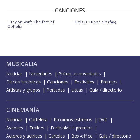
CANCIONES
Taylor Swift, The fate of
Rels B, Tu vas sin (fav)
Ophelia
MUSICALIA
Noticias
Novedades
Próximas novedades
Discos históricos
Canciones
Festivales
Premios
Artistas y grupos
Portadas
Listas
Guía / directorio
CINEMANÍA
Noticias
Cartelera
Próximos estrenos
DVD
Avances
Tráilers
Festivales + premios
Actores y actrices
Carteles
Box-office
Guía / directorio