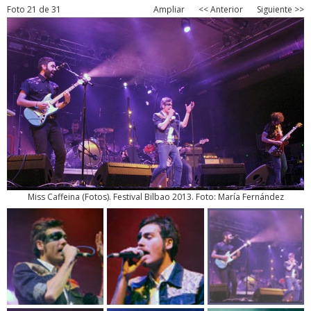
Foto 21 de 31
Ampliar
<< Anterior
Siguiente >>
Miss Caffeina
(
Fotos
). Festival Bilbao 2013. Foto: María Fernández