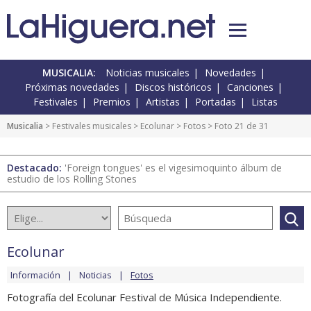
MUSICALIA:
Noticias musicales
Novedades
Próximas novedades
Discos históricos
Canciones
Festivales
Premios
Artistas
Portadas
Listas
Musicalia
>
Festivales musicales
>
Ecolunar
>
Fotos
> Foto 21 de 31
Destacado:
'Foreign tongues' es el vigesimoquinto álbum de
estudio de los Rolling Stones
Ecolunar
Información
Noticias
Fotos
Fotografía del Ecolunar Festival de Música Independiente.