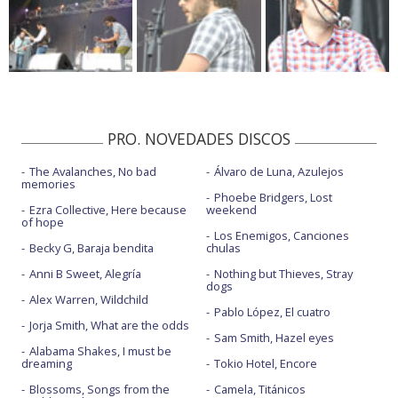
PRO. NOVEDADES DISCOS
The Avalanches, No bad
Álvaro de Luna, Azulejos
memories
Phoebe Bridgers, Lost
Ezra Collective, Here because
weekend
of hope
Los Enemigos, Canciones
Becky G, Baraja bendita
chulas
Anni B Sweet, Alegría
Nothing but Thieves, Stray
dogs
Alex Warren, Wildchild
Pablo López, El cuatro
Jorja Smith, What are the odds
Sam Smith, Hazel eyes
Alabama Shakes, I must be
dreaming
Tokio Hotel, Encore
Blossoms, Songs from the
Camela, Titánicos