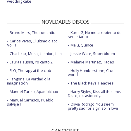
wedding cake
NOVEDADES DISCOS
Bruno Mars, The romantic
Karol G, No me arrepiento de
sentir tanto
Carlos Vives, El último disco
Vol. 1
Malú, Quince
Charli xcx, Music, fashion, film
Jessie Ware, Superbloom
Laura Pausini, Yo canto 2
Melanie Martinez, Hades
FLO, Therapy at the club
Holly Humberstone, Cruel
world
Fangoria, La verdad o la
imaginación
The Black Keys, Peaches!
Manuel Turizo, Apambichao
Harry Styles, Kiss all the time.
Disco, occasionally.
Manuel Carrasco, Pueblo
salvaje I
Olivia Rodrigo, You seem
pretty sad for a girl so in love
CANCIONES