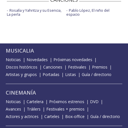
Rosalía y Yahritza y su Esencia,
Pablo López, El niño del
La perla
espacio
MUSICALIA
Noticias
Novedades
Próximas novedades
Discos históricos
Canciones
Festivales
Premios
Artistas y grupos
Portadas
Listas
Guía / directorio
CINEMANÍA
Noticias
Cartelera
Próximos estrenos
DVD
Avances
Tráilers
Festivales + premios
Actores y actrices
Carteles
Box-office
Guía / directorio