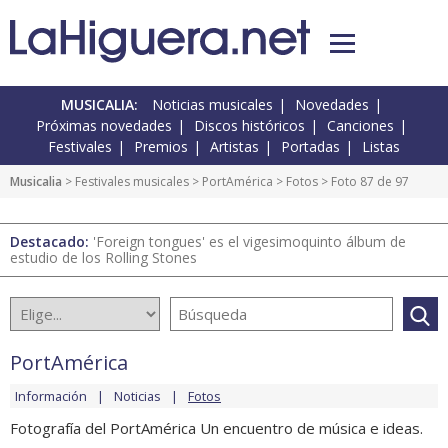
MUSICALIA:
Noticias musicales
Novedades
Próximas novedades
Discos históricos
Canciones
Festivales
Premios
Artistas
Portadas
Listas
Musicalia
>
Festivales musicales
>
PortAmérica
>
Fotos
> Foto 87 de 97
Destacado:
'Foreign tongues' es el vigesimoquinto álbum de
estudio de los Rolling Stones
PortAmérica
Información
Noticias
Fotos
Fotografía del PortAmérica Un encuentro de música e ideas.