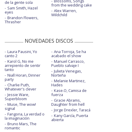
Blossoms, Songs
de la gente sola
from the wedding cake
Sam Smith, Hazel
Alex Warren,
eyes
Wildchild
Brandon Flowers,
Thrasher
NOVEDADES DISCOS
Laura Pausini, Yo
Ana Torroja, Se ha
canto 2
acabado el show
Karol G, No me
Manuel Carrasco,
arrepiento de sentir
Pueblo salvaje I
tanto
Julieta Venegas,
Niall Horan, Dinner
Norteña
party
Melanie Martinez,
Charlie Puth,
Hades
Whatever's clever
Kase.O, Camisa de
Jessie Ware,
fuerza
Superbloom
Gracie Abrams,
Muse, The wow!
Daughter from hell
signal
Jorge Drexler, Taracá
Fangoria, La verdad o
Kany García, Puerta
la imaginación
abierta
Bruno Mars, The
romantic