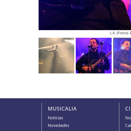
L.A.
(
Fotos
).
MUSICALIA
C
Noticias
Not
Novedades
Car