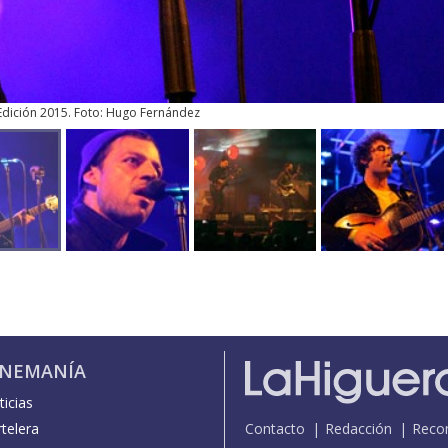
 Edición 2015. Foto: Hugo Fernández
INEMANÍA
icias
telera
Contacto
Redacción
Reco