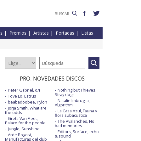
es
Premios
Artistas
Portadas
Listas
PRO. NOVEDADES DISCOS
Peter Gabriel, o/i
Nothing but Thieves,
Stray dogs
Tove Lo, Estrus
Natalie Imbruglia,
beabadoobee, Pylon
Algorithm
Jorja Smith, What are
La Casa Azul, Fauna y
the odds
flora subacuática
Greta Van Fleet,
The Avalanches, No
Palace for the people
bad memories
Jungle, Sunshine
Editors, Surface, echo
Arde Bogotá,
& sound
Manufacturas del club