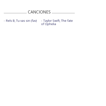
CANCIONES
Rels B, Tu vas sin (fav)
Taylor Swift, The fate
of Ophelia