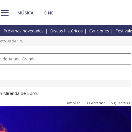
MÚSICA
CINE
Próximas novedades
Discos históricos
Canciones
Festival
oto 38 de 170
io de Ariana Grande
en Miranda de Ebro.
Ampliar
<< Anterior
Siguiente >>